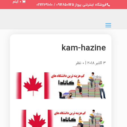
0 آیتم
فروشگاه اینترنتی پرواز 09128501125 / 02122691010
kam-hazine
3 اکتبر 2018
|
0 نظر