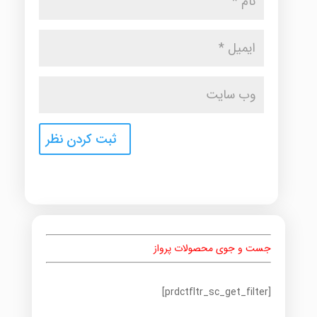
جست و جوی محصولات پرواز
[prdctfltr_sc_get_filter]