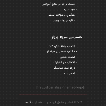
جست و جو در منابع آموزشی
سبد خرید
رهگیری مرسولات پستی
دانلود جزوات پرواز
دسترسی سریع پرواز
انتخاب رشته کنکور 1403
مشاوره تحصیلی حرفه ای
فرصت شغلی
افتخارات و اعتبارات
درخواست نمایندگی
تماس با ما
[rev_slider alias="nemad-logo"]
2021© تمامی حقوق این سایت متعلق به
گروه