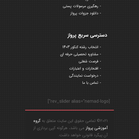
رهگیری مرسولات پستی
دانلود جزوات پرواز
دسترسی سریع پرواز
انتخاب رشته کنکور 1403
مشاوره تحصیلی حرفه ای
فرصت شغلی
افتخارات و اعتبارات
درخواست نمایندگی
تماس با ما
[rev_slider alias="nemad-logo"]
2021© تمامی حقوق این سایت متعلق به
گروه
آموزشی پرواز
می باشد، هرگونه کپی برداری از
آن پیگرد قانونی خواهد داشت.