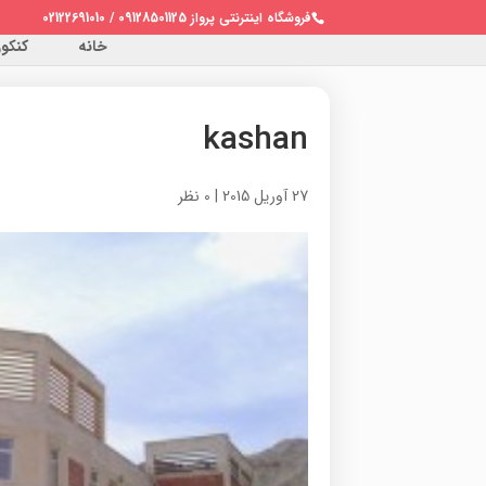
فروشگاه اینترنتی پرواز 09128501125 / 02122691010
خانه
کنکور 
kashan
27 آوریل 2015
|
0 نظر