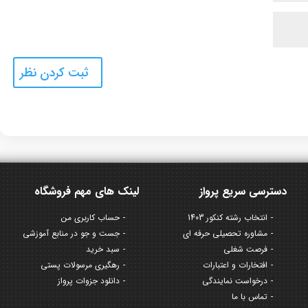
دسترسی سریع پرواز
لینک های مهم فروشگاه
انتخاب رشته کنکور 1403
حساب کاربری من
مشاوره تحصیلی حرفه ای
جست و جو در منابع آموزشی
فرصت شغلی
سبد خرید
افتخارات و اعتبارات
رهگیری مرسولات پستی
درخواست نمایندگی
دانلود جزوات پرواز
تماس با ما