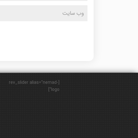
[rev_slider alias="nemad-
logo"]