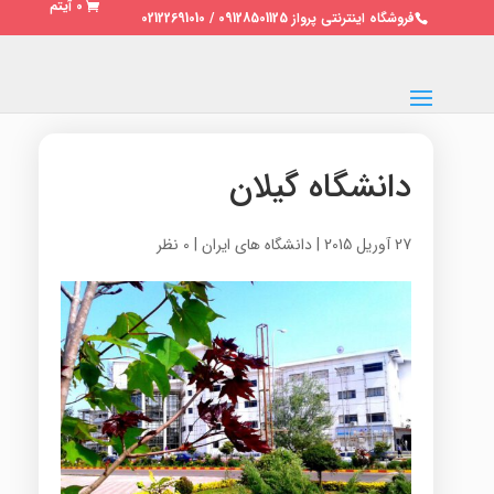
0 آیتم
فروشگاه اینترنتی پرواز 09128501125 / 02122691010
دانشگاه گیلان
27 آوریل 2015
|
دانشگاه های ایران
|
0 نظر