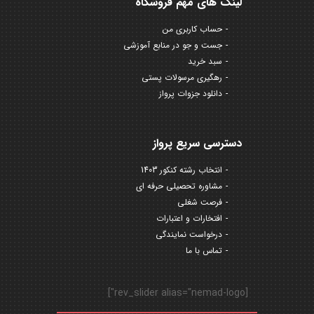
لینک های مهم فروشگاه
حساب کاربری من
جست و جو در منابع آموزشی
سبد خرید
رهگیری مرسولات پستی
دانلود جزوات پرواز
دسترسی سریع پرواز
انتخاب رشته کنکور 1403
مشاوره تحصیلی حرفه ای
فرصت شغلی
افتخارات و اعتبارات
درخواست نمایندگی
تماس با ما
[rev_slider alias="nemad-logo"]