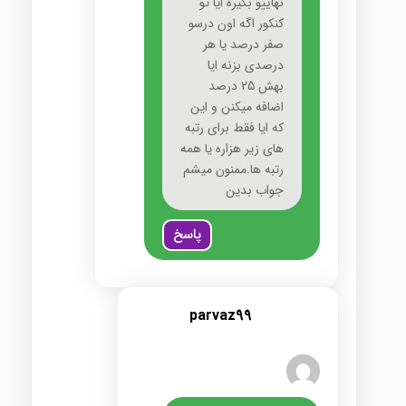
نهاییو بگیره ایا تو
کنکور اگه اون درسو
صفر درصد یا هر
درصدی بزنه ایا
بهش 25 درصد
اضافه میکنن و این
که ایا فقط برای رتبه
های زیر هزاره یا همه
رتبه ها.ممنون میشم
جواب بدین
پاسخ
parvaz99