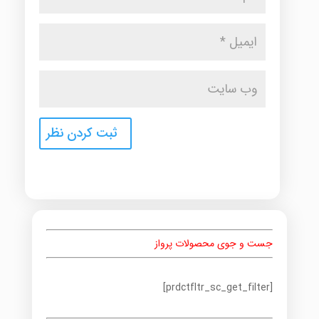
جست و جوی محصولات پرواز
[prdctfltr_sc_get_filter]