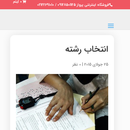
0 آیتم
فروشگاه اینترنتی پرواز 09128501125 / 02122691010
انتخاب رشته
25 جولای 2015
|
0 نظر