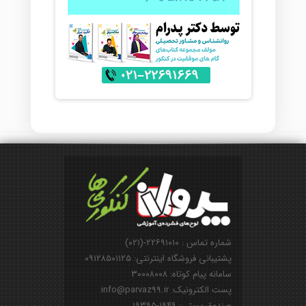
شماره تماس : ۲۲۶۹۱۰۱۰-(۰۲۱)
پشتیبانی فروشگاه اینترنتی: ۰۹۱۲۸۵۰۱۱۲۵
سامانه پیام کوتاه: ۳۰۰۰۸۰۰۸
پست الکترونیک: info@parvaz99.ir
صندوق پستی: ۱۹۴۹-۱۹۳۹۵