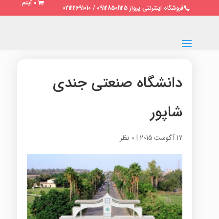
0 آیتم
فروشگاه اینترنتی پرواز 09128501125 / 02122691010
دانشگاه صنعتی جندی
شاپور
17 آگوست 2015
|
0 نظر