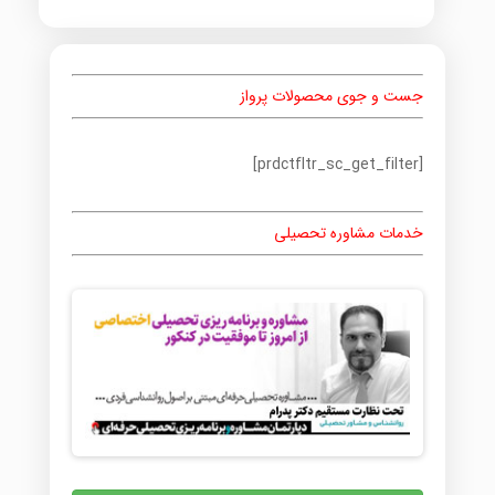
جست و جوی محصولات پرواز
[prdctfltr_sc_get_filter]
خدمات مشاوره تحصیلی