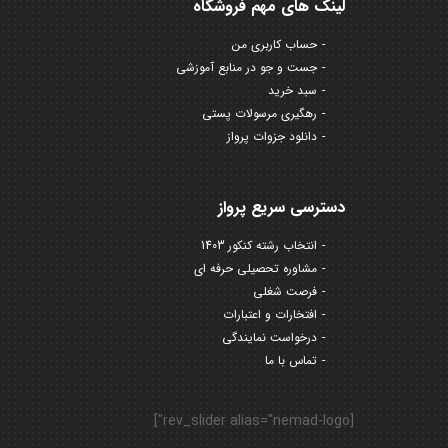
لینک های مهم فروشگاه
حساب کاربری من
جست و جو در منابع آموزشی
سبد خرید
رهگیری مرسولات پستی
دانلود جزوات پرواز
دسترسی سریع پرواز
انتخاب رشته کنکور 1403
مشاوره تحصیلی حرفه ای
فرصت شغلی
افتخارات و اعتبارات
درخواست نمایندگی
تماس با ما
[rev_slider alias="nemad-logo"]