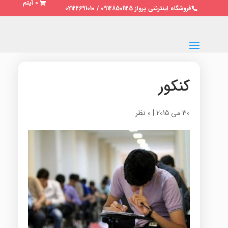
0 آیتم
فروشگاه اینترنتی پرواز 09128501125 / 02122691010
کنکور
30 می 2015
|
0 نظر