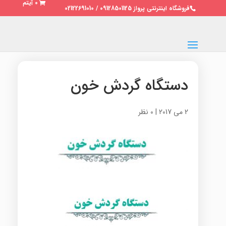
0 آیتم
فروشگاه اینترنتی پرواز 09128501125 / 02122691010
دستگاه گردش خون
2 می 2017
|
0 نظر