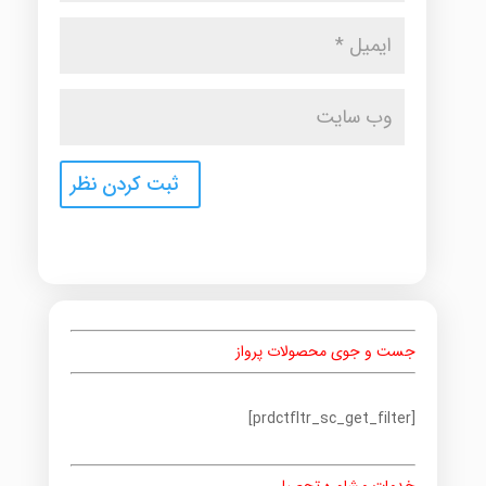
جست و جوی محصولات پرواز
[prdctfltr_sc_get_filter]