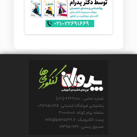
شماره تماس : ۲۲۶۹۱۰۱۰-(۰۲۱)
پشتیبانی فروشگاه اینترنتی: ۰۹۱۲۸۵۰۱۱۲۵
سامانه پیام کوتاه: ۳۰۰۰۸۰۰۸
پست الکترونیک: info@parvaz99.ir
صندوق پستی: ۱۹۴۹-۱۹۳۹۵