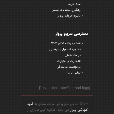
سبد خرید
رهگیری مرسولات پستی
دانلود جزوات پرواز
دسترسی سریع پرواز
انتخاب رشته کنکور 1403
مشاوره تحصیلی حرفه ای
فرصت شغلی
افتخارات و اعتبارات
درخواست نمایندگی
تماس با ما
[rev_slider alias="nemad-logo"]
2021© تمامی حقوق این سایت متعلق به
گروه
آموزشی پرواز
می باشد، هرگونه کپی برداری از