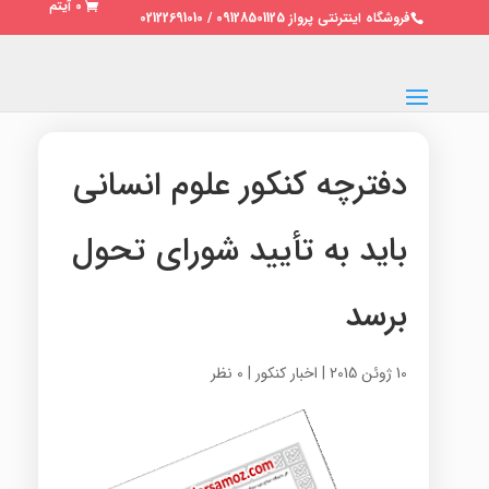
0 آیتم
فروشگاه اینترنتی پرواز 09128501125 / 02122691010
دفترچه کنکور علوم انسانی
باید به تأیید شورای تحول
برسد
10 ژوئن 2015
|
اخبار کنکور
|
0 نظر