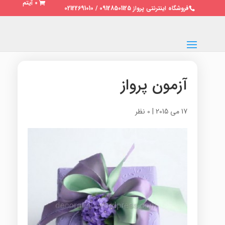
0 آیتم
فروشگاه اینترنتی پرواز 09128501125 / 02122691010
آزمون پرواز
17 می 2015
|
0 نظر