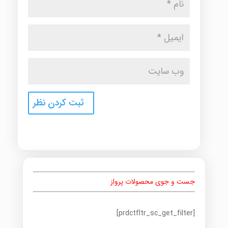
جست و جوی محصولات پرواز
[prdctfltr_sc_get_filter]