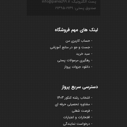
پست الکترونیک: info@parvaz99.ir
صندوق پستی: ۱۹۴۹-۱۹۳۹۵
لینک های مهم فروشگاه
حساب کاربری من
جست و جو در منابع آموزشی
سبد خرید
رهگیری مرسولات پستی
دانلود جزوات پرواز
دسترسی سریع پرواز
انتخاب رشته کنکور 1403
مشاوره تحصیلی حرفه ای
فرصت شغلی
افتخارات و اعتبارات
درخواست نمایندگی