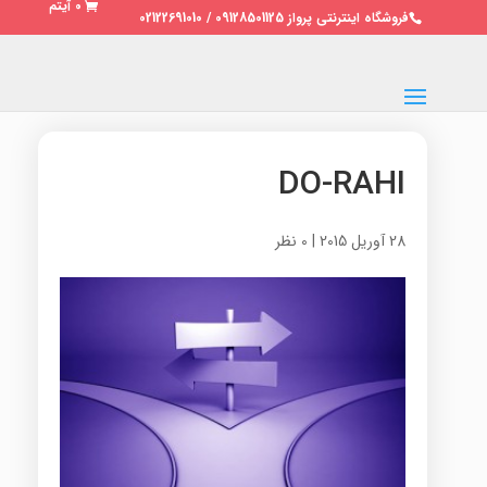
0 آیتم
فروشگاه اینترنتی پرواز 09128501125 / 02122691010
DO-RAHI
28 آوریل 2015
|
0 نظر