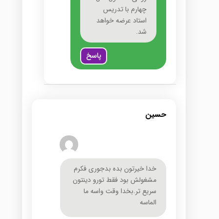
چهارم با تدریس
استاد عرضه خواهد
شد.
پاسخ
حسین
خدا خیرتون بده بدجوری فکرم
مشغولش بود فقط تورو دینتون
سریع تر.بخدا وقت واسه ما
الماسه