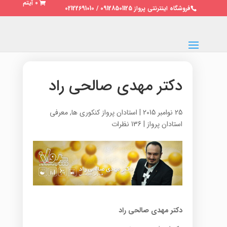
0 آیتم
فروشگاه اینترنتی پرواز 09128501125 / 02122691010
دکتر مهدی صالحی راد
25 نوامبر 2015
|
استادان پرواز کنکوری ها
,
معرفی
استادان پرواز
|
136 نظرات
دکتر مهدی صالحی راد