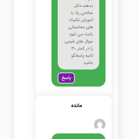
بدهند،دکتر
صالحی راد با
آموزش تکنیک
های محاسباتی
باعث می شود
سوال های شیمی
را در کمتر 30
ثانیه پاسخگو
باشید.
پاسخ
مائده