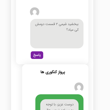
ببخشيد شيمى ٢ قسمت دومش
كى مياد؟
پاسخ
پرواز کنکوری ها
دوست عزیز، با توجه
به مساعد نبودن حال