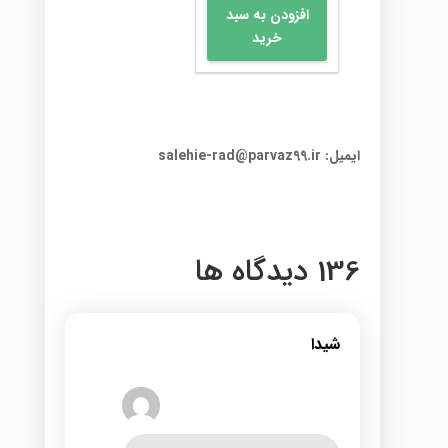
افزودن به سبد
خرید
ایمیل: salehie-rad@parvaz99.ir
136 دیدگاه ها
شیدا