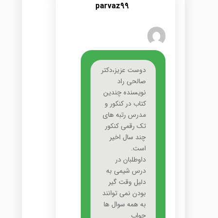
parvaz99
دوست عزیز،دکتر
صالحی راد
نویسنده چندین
کتاب در کنکور و
مدرس رتبه های
تک رقمی کنکور
چند سال اخیر
است.
داوطلبان در
درس شیمی به
دلیل وقت گیر
بودن نمی توانند
به همه سوال ها
جواب