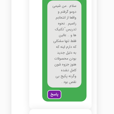
سلام . من شیمی
دومو گرفتم و
واقعا از انتخابم
راضیم . نحوه
تدریس ّ تکنیک
ها و .. عالین
فقط تنها مشکلی
که دارم اینه که
به دلیل جدید
بودن محصولات
هنوز جزوه شون
کامل نشده
وگرنه پکیج بی
نقص بود .
پاسخ