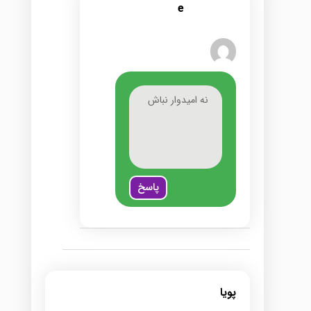
e
نه امیدوار نباش
پاسخ
پویا