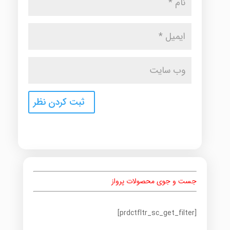
جست و جوی محصولات پرواز
[prdctfltr_sc_get_filter]