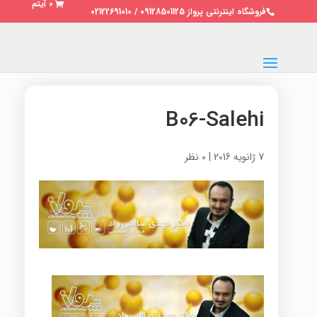
0 آیتم
فروشگاه اینترنتی پرواز 09128501125 / 02122691010
B06-Salehi
7 ژانویه 2016
|
0 نظر