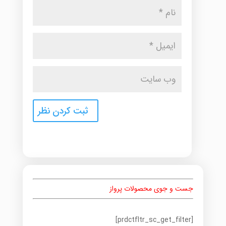
جست و جوی محصولات پرواز
[prdctfltr_sc_get_filter]