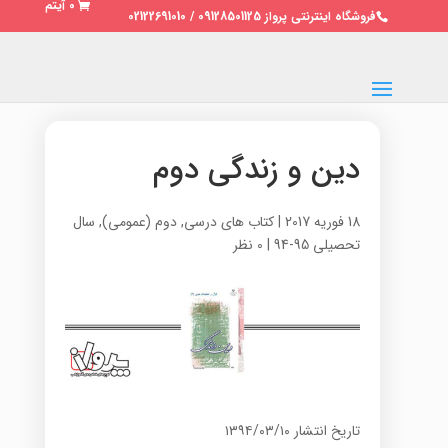
0 آیتم
فروشگاه اینترنتی پرواز 09128501125 / 02122691010
دین و زندگی دوم
18 فوریه 2017
|
کتاب های درسی
,
دوم (عمومی)
,
سال
تحصیلی 95-94
|
0 نظر
تاریخ انتشار ۱۳۹۴/۰۳/۱۰