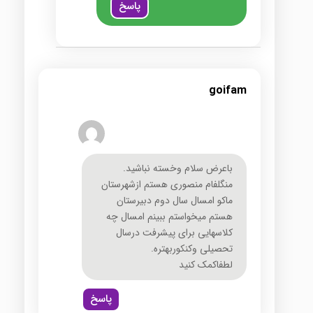
پاسخ
goifam
باعرض سلام وخسته نباشید.
منگلفام منصوری هستم ازشهرستان
ماکو امسال سال دوم دبیرستان
هستم میخواستم ببینم امسال چه
کلاسهایی برای پیشرفت درسال
تحصیلی وکنکوربهتره.
لطفاکمک کنید
پاسخ