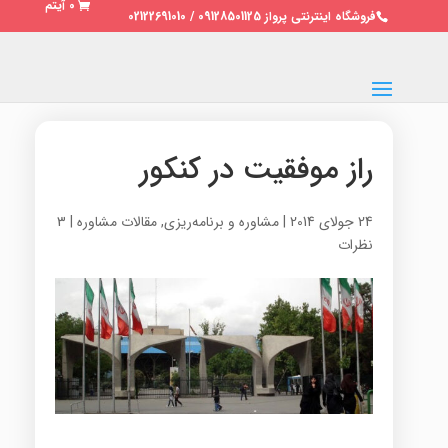
0 آیتم
فروشگاه اینترنتی پرواز 09128501125 / 02122691010
راز موفقیت در کنکور
24 جولای 2014
|
مشاوره و برنامه‌ریزی
,
مقالات مشاوره
|
3
نظرات