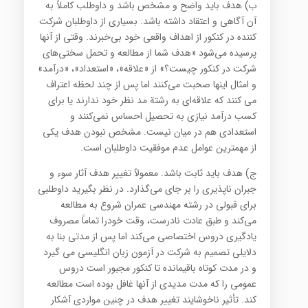
ب) هدف باید واضح و مشخص باشد و داوطلب کاملاً به
آن آگاهی و اعتقاد داشته باشد. بسیاری از داوطلبان شرکت
کننده در کنکور از اهداف واقعی خود بی‌خبرند. وقتی از آنها
پرسیده می‌شود «هدف شما از مطالعه و تحمل سختی‌های
شرکت در کنکور چیست؟» از «علاقه»، «استعداد»، «درآمد»
و امثال اینها صحبت می‌کنند اما پس از چند لحظه اعتراف
می کنند که علاقه‌ای به رشتة مد نظر خود ندارند یا برای
کسب درآمد نیازی به تحصیل احساس نمی‌کنند و
استعدادی هم در میان نیست. مشخص نبودن هدف یکی
از مهمترین عوامل عدم موفقیت داوطلبان است.
ج) هدف باید ثابت باشد. معمولاً تغییر هدف آثار سوء و
جبران ناپذیری را بر جای می‌گذارد. در نظر بگیرید داوطلبی
برای قبولی در رشته مهندسی عمران شروع به مطالعه
می‌کند و طبق عادت نادرست، وقت خودرا تماماً مصروف
یادگیری دروس اختصاصی می‌کند اما پس از مدتی بنا به
دلایلی تصمیم به شرکت در آزمون زبان انگلیسی می گیرد
و در مدت کوتاه باقیمانده تا کنکور مجبور است دروس
عمومی را که مدت مدیدی از آنها غافل بوده است مطالعه
کند. تأثیر ناخوشایند تغییر هدف در چنین مواردی آشکار