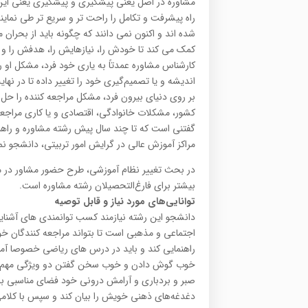
مشاوره در اصل یعنی پیشگیری و پیشگیری یعنی این ک
راه پیشرفت و تکامل را راحت تر و سریع تر طی نماین
شده اند و اکنون نمی دانند که چگونه باید از بحران مور
کمک می کند تا خودش را، نیازهایش را، هدفش را و را
کارشناس مشاوره عمدتاً به یاری خود فرد، مشکل او را
اندیشه و یا تصمیم‌گیری خود را تغییر داده تا در نهای
بر روی دنیای بیرون فرد، مشکل مراجعه کننده را حل م
کشور، مشکلات خانوادگی، اقتصادی و یا کاری مراجعه 
گفتنی است که تا چند سال پیش رشته مشاوره و راهنما
مراکز آموزش عالی در گرایش امور تربیتی، دانشجو نم
در بحث تغییر نظام آموزشی، طرح حضور مشاور در مقطع
بیشتر برای فارغ‌التحصیلان رشته مشاوره است.
توانایی‌های مورد نیاز و قابل توصیه
دانشجو این رشته نیازمند کسب توانمندی های آشنایی
اجتماعی و مذهبی است تا بتواند مراجعه کنندگان خ
راهنمایی کند و باید در درس های ریاضی خصوصا آمار
خوب گوش دادن و خوب سخن گفتن دو ویژگی مهم و 
صبر و بردباری و آرامش درونی خود فضای مناسبی برای 
دغدغه‌های ذهنی خویش را بیان کند و سپس با کلامی گ