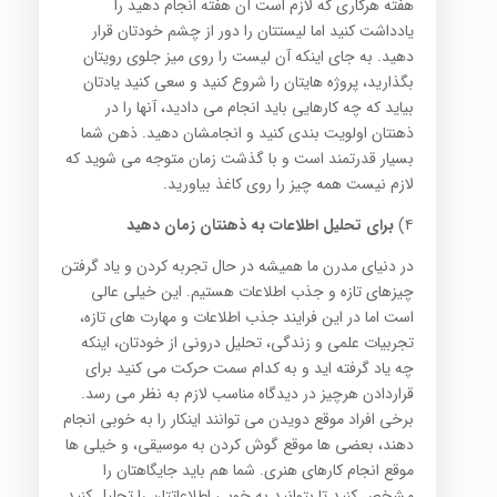
هفته هرکاری که لازم است آن هفته انجام دهید را
یادداشت کنید اما لیستتان را دور از چشم خودتان قرار
دهید. به جای اینکه آن لیست را روی میز جلوی رویتان
بگذارید، پروژه هایتان را شروع کنید و سعی کنید یادتان
بیاید که چه کارهایی باید انجام می دادید، آنها را در
ذهنتان اولویت بندی کنید و انجامشان دهید. ذهن شما
بسیار قدرتمند است و با گذشت زمان متوجه می شوید که
لازم نیست همه چیز را روی کاغذ بیاورید.
۴)
برای تحلیل اطلاعات به ذهنتان زمان دهید
در دنیای مدرن ما همیشه در حال تجربه کردن و یاد گرفتن
چیزهای تازه و جذب اطلاعات هستیم. این خیلی عالی
است اما در این فرایند جذب اطلاعات و مهارت های تازه،
تجربیات علمی و زندگی، تحلیل درونی از خودتان، اینکه
چه یاد گرفته اید و به کدام سمت حرکت می کنید برای
قراردادن هرچیز در دیدگاه مناسب لازم به نظر می رسد.
برخی افراد موقع دویدن می توانند اینکار را به خوبی انجام
دهند، بعضی ها موقع گوش کردن به موسیقی، و خیلی ها
موقع انجام کارهای هنری. شما هم باید جایگاهتان را
مشخص کنید تا بتوانید به خوبی اطلاعاتتان را تحلیل کنید.