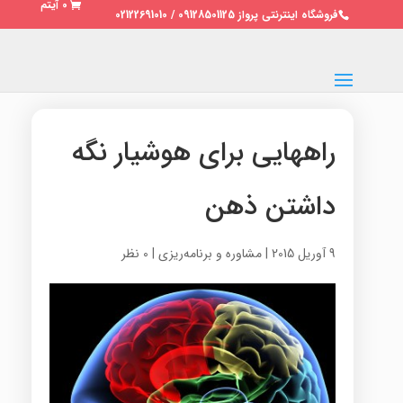
0 آیتم
فروشگاه اینترنتی پرواز 09128501125 / 02122691010
راههایی برای هوشیار نگه
داشتن ذهن
9 آوریل 2015
|
مشاوره و برنامه‌ریزی
|
0 نظر