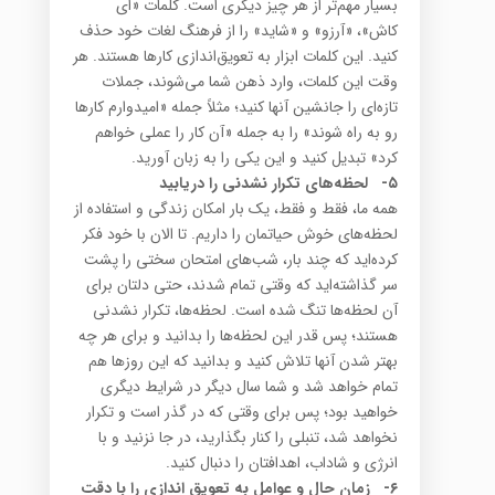
بسیار مهم‌تر از هر چیز دیگری است. کلمات «ای
کاش»، «آرزو» و «شاید» را از فرهنگ لغات خود حذف
کنید. این کلمات ابزار به تعویق‌اندازی کارها هستند. هر
وقت این کلمات، وارد ذهن شما می‌شوند، جملات
تازه‌ای را جانشین آنها کنید؛ مثلاً جمله «امیدوارم کارها
رو به راه شوند» را به جمله «آن کار را عملی خواهم
کرد» تبدیل کنید و این یکی را به زبان آورید.
۵-
لحظه‌های تکرار نشدنی را دریابید
همه ما، فقط و فقط، یک بار امکان زندگی و استفاده از
لحظه‌های خوش حیاتمان را داریم. تا الان با خود فکر
کرده‌اید که چند بار، شب‌های امتحان سختی را پشت
سر گذاشته‌اید که وقتی تمام شدند، حتی دلتان برای
آن لحظه‌ها تنگ شده است. لحظه‌ها، تکرار نشدنی
هستند؛ پس قدر این لحظه‌ها را بدانید و برای هر چه
بهتر شدن آنها تلاش کنید و بدانید که این روزها هم
تمام خواهد شد و شما سال دیگر در شرایط دیگری
خواهید بود؛ پس برای وقتی که در گذر است و تکرار
نخواهد شد، تنبلی را کنار بگذارید، در جا نزنید و با
انرژی و شاداب، اهدافتان را دنبال کنید.
۶-
زمان حال و عوامل به تعویق اندازی را با دقت