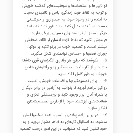
توانایی‌ها و استعدادها و موفقیت‌های گذشته خویش
و توجه به نقاط قوت زندگی، یاس و ناامیدی نسبت
به آینده را در وجود خود، به امیدواری و خوشبینی
نسبت به آینده تبدیل کنید. باید باور کنید که مانند
دیگر انسان‏ها از توانمندى‏هاى بسیاری برخوردارید.
فراموش نکنید که نقاط قوت انسان از نقاط ضعفش
بیشتر است، و تصمیم خوب در پرتو تکیه بر قوت‏ها،
جبران ضعف‏ها و احساس توانمندى شکل مى‏گیرد.
۵- بکوشید که براى هر رفتارى انگیزه‏اى قوى داشته
باشید و از آثار مثبت تصمیم‏گیرى‏ها و رفتارهاى خاص
خویش به طور کامل آگاه شوید.
۶- براى تصمیم‏گیرى‏ها و اقدامات خویش، امنیت
روانى فراهم آورید تا بتوانید به آرامى در برابر دیگران
یا همراه آنان ابراز وجود کنید و برجستگى فکرى و
فعالیت‌های ارزشمند خود را از طریق تصمیم‌هایتان
آشکار سازید.
۷- در برابر اراده پولادین انسان، همه سختى‏ها آسان
مى‏شود. به استقبال کارهاى به ظاهر دشوار بروید و به
خود تلقین کنید که مى‏توانید در این امور درست تصمیم