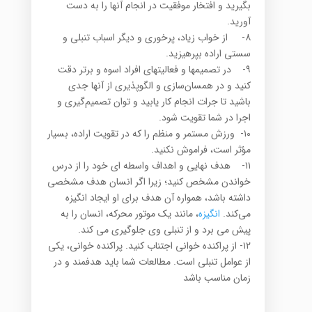
بگیرید و افتخار موفقیت در انجام آنها را به دست
آورید.
۸- از خواب زیاد، پرخورى و دیگر اسباب تنبلى و
سستى اراده بپرهیزید.
۹- در تصمیم‏ها و فعالیت‏هاى افراد اسوه‌‏ و برتر دقت
کنید و در همسان‌سازى و الگوپذیرى از آنها جدى
باشید تا جرات انجام کار یابید و توان تصمیم‌‌گیرى و
اجرا در شما تقویت شود.
۱۰- ورزش مستمر و منظم را که در تقویت اراده، بسیار
مؤثر است، فراموش نکنید.
۱۱- هدف نهایی و اهداف واسطه ای خود را از درس
خواندن مشخص کنید؛ زیرا اگر انسان هدف مشخصی
داشته باشد، همواره آن هدف برای او ایجاد انگیزه
می‌کند.
انگیزه
، مانند یک موتور محرکه، انسان را به
پیش می برد و از تنبلی وی جلوگیری می کند.
۱۲- از پراکنده خوانی اجتناب کنید. پراکنده خوانی، یکی
از عوامل تنبلی است. مطالعات شما باید هدفمند و در
زمان مناسب باشد