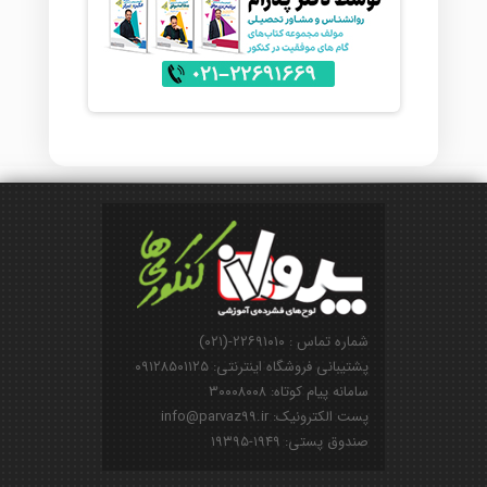
شماره تماس : ۲۲۶۹۱۰۱۰-(۰۲۱)
پشتیبانی فروشگاه اینترنتی: ۰۹۱۲۸۵۰۱۱۲۵
سامانه پیام کوتاه: ۳۰۰۰۸۰۰۸
پست الکترونیک: info@parvaz99.ir
صندوق پستی: ۱۹۴۹-۱۹۳۹۵