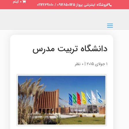
0 آیتم
فروشگاه اینترنتی پرواز 09128501125 / 02122691010
دانشگاه تربیت مدرس
1 جولای 2015
|
0 نظر