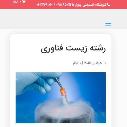
0 آیتم
فروشگاه اینترنتی پرواز 09128501125 / 02122691010
رشته زیست فناوری
11 جولای 2015
|
0 نظر