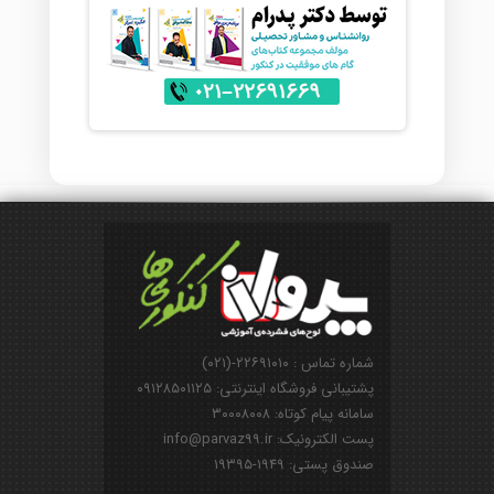
شماره تماس : ۲۲۶۹۱۰۱۰-(۰۲۱)
پشتیبانی فروشگاه اینترنتی: ۰۹۱۲۸۵۰۱۱۲۵
سامانه پیام کوتاه: ۳۰۰۰۸۰۰۸
پست الکترونیک: info@parvaz99.ir
صندوق پستی: ۱۹۴۹-۱۹۳۹۵