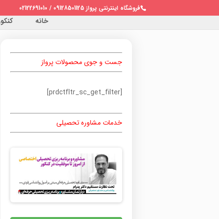
فروشگاه اینترنتی پرواز 09128501125 / 02122691010
خانه
کنکور 
جست و جوی محصولات پرواز
[prdctfltr_sc_get_filter]
خدمات مشاوره تحصیلی