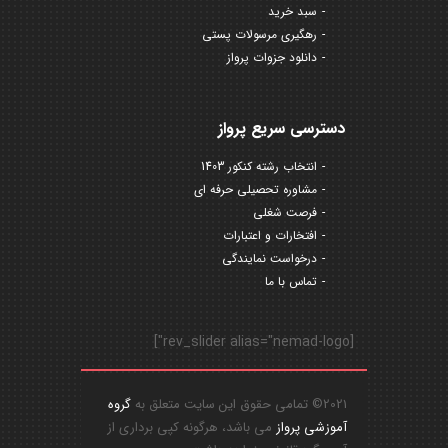
سبد خرید
رهگیری مرسولات پستی
دانلود جزوات پرواز
دسترسی سریع پرواز
انتخاب رشته کنکور 1403
مشاوره تحصیلی حرفه ای
فرصت شغلی
افتخارات و اعتبارات
درخواست نمایندگی
تماس با ما
[rev_slider alias="nemad-logo"]
2021© تمامی حقوق این سایت متعلق به
گروه
آموزشی پرواز
می باشد، هرگونه کپی برداری از