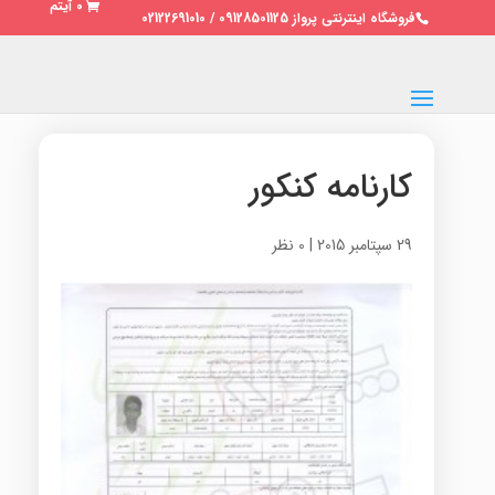
0 آیتم
فروشگاه اینترنتی پرواز 09128501125 / 02122691010
کارنامه کنکور
29 سپتامبر 2015
|
0 نظر