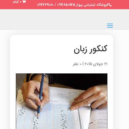
0 آیتم
فروشگاه اینترنتی پرواز 09128501125 / 02122691010
کنکور زبان
21 جولای 2015
|
0 نظر