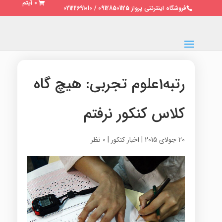
0 آیتم
فروشگاه اینترنتی پرواز 09128501125 / 02122691010
رتبه1علوم تجربی: هیچ گاه
کلاس کنکور نرفتم
20 جولای 2015
|
اخبار کنکور
|
0 نظر