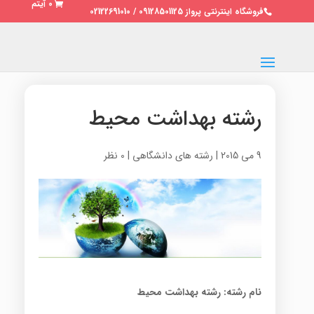
0 آیتم
فروشگاه اینترنتی پرواز 09128501125 / 02122691010
رشته بهداشت محیط
9 می 2015
|
رشته های دانشگاهی
|
0 نظر
نام رشته: رشته بهداشت محیط