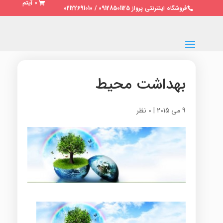
0 آیتم
فروشگاه اینترنتی پرواز 09128501125 / 02122691010
بهداشت محیط
9 می 2015
|
0 نظر