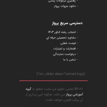
رهگیری مرسولات پستی
دانلود جزوات پرواز
دسترسی سریع پرواز
انتخاب رشته کنکور 1403
مشاوره تحصیلی حرفه ای
فرصت شغلی
افتخارات و اعتبارات
درخواست نمایندگی
تماس با ما
[rev_slider alias="nemad-logo"]
2021© تمامی حقوق این سایت متعلق به
گروه
آموزشی پرواز
می باشد، هرگونه کپی برداری از
آن پیگرد قانونی خواهد داشت.