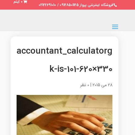
0 آیتم
فروشگاه اینترنتی پرواز 09128501125 / 02122691010
accountant_calculatorg
k-is-101-620×330
28 می 2015
|
0 نظر