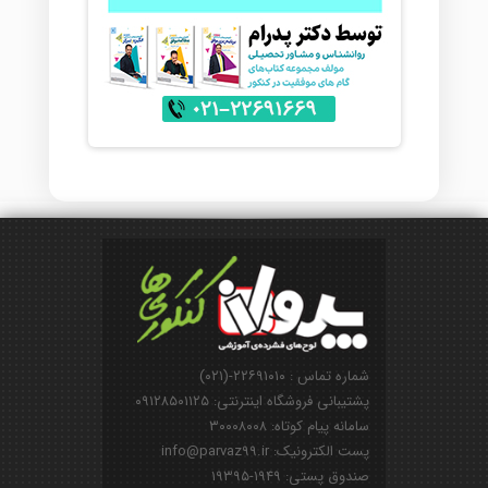
شماره تماس : ۲۲۶۹۱۰۱۰-(۰۲۱)
پشتیبانی فروشگاه اینترنتی: ۰۹۱۲۸۵۰۱۱۲۵
سامانه پیام کوتاه: ۳۰۰۰۸۰۰۸
پست الکترونیک: info@parvaz99.ir
صندوق پستی: ۱۹۴۹-۱۹۳۹۵