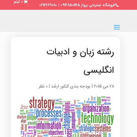
0 آیتم
فروشگاه اینترنتی پرواز 09128501125 / 02122691010
رشته زبان و ادبیات
انگلیسی
28 می 2015
|
بودجه بندی کنکور ارشد
|
0 نظر