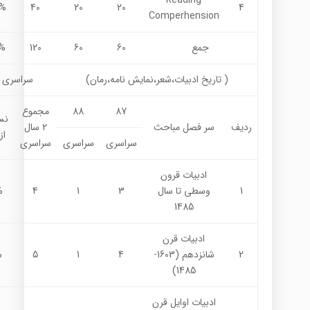
Reading
%
40
20
20
4
Comperhension
جمع
60
60
120
0%
( تاریخ ادبیات،شعر،نمایش نامه،رمان)
سراسری
87
88
مجموع
نس
ردیف
سر فصل مباحث
2 سال
از
سراسری
سراسری
سراسری
ادبیات قرون
1
وسطی تا سال
3
1
4
%
1485
ادبیات قرن
2
شانزدهم (1603-
4
1
5
%
1485)
ادبیات اوایل قرن