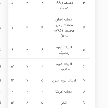
3
هفدهم (1660-
2
3
5
%
1603)
ادبیات احیای
سلطنت و قرن
%
7
3
4
4
هجدهم (1785-
1660)
ادبیات دوره
%
9
3
6
5
رمانتیک
ادبیات دوره
%
13
7
6
6
ویکتورین
7
ادبیات دوره مدرن
5
7
12
%
8
ادبیات آمریکا
0
0
0
%
9
شعر
5
8
13
%