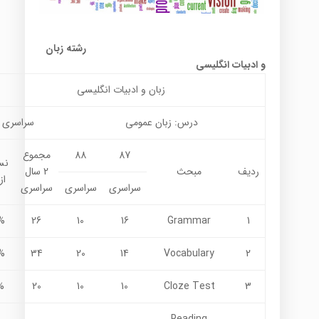
رشته زبان
و ادبیات انگلیسی
زبان و ادبیات انگلیسی
درس: زبان عمومی
سراسری
87
88
مجموع
نس
ردیف
مبحث
2 سال
از
سراسری
سراسری
سراسری
%
26
10
16
Grammar
1
%
34
20
14
Vocabulary
2
%
20
10
10
Cloze Test
3