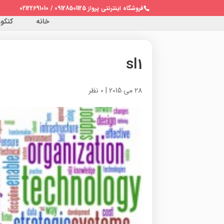
فروشگاه اینترنتی پرواز 09128501125 / 02122691010
خانه
کنکور 
sl1
28 می 2015
|
0 نظر