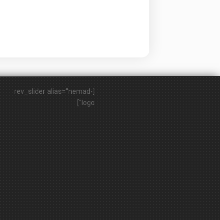
[rev_slider alias="nemad-
logo"]