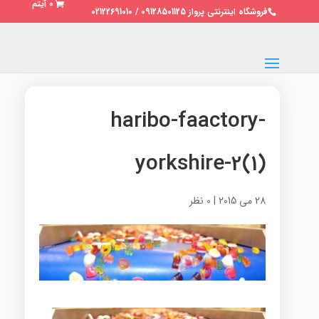
0 آیتم
فروشگاه اینترنتی پرواز 09128501125 / 02122691010
haribo-faactory-
yorkshire-2(1)
28 می 2015
|
0 نظر