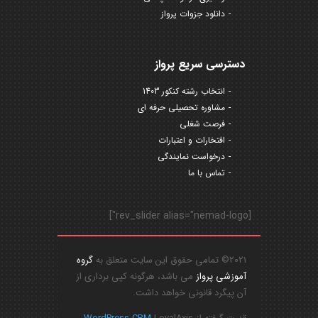
دانلود جزوات پرواز
دسترسی سریع پرواز
انتخاب رشته کنکور 1403
مشاوره تحصیلی حرفه ای
فرصت شغلی
افتخارات و اعتبارات
درخواست نمایندگی
تماس با ما
[rev_slider alias="nemad-logo"]
2021© تمامی حقوق این سایت متعلق به
گروه
آموزشی پرواز
می باشد، هرگونه کپی برداری از
آن پیگرد قانونی خواهد داشت.