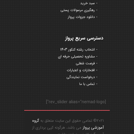
سبد خرید
رهگیری مرسولات پستی
دانلود جزوات پرواز
دسترسی سریع پرواز
انتخاب رشته کنکور 1403
مشاوره تحصیلی حرفه ای
فرصت شغلی
افتخارات و اعتبارات
درخواست نمایندگی
تماس با ما
[rev_slider alias="nemad-logo"]
2021© تمامی حقوق این سایت متعلق به
گروه
آموزشی پرواز
می باشد، هرگونه کپی برداری از