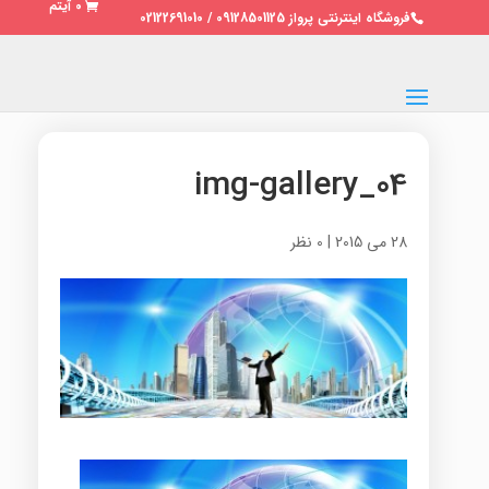
0 آیتم
فروشگاه اینترنتی پرواز 09128501125 / 02122691010
img-gallery_04
28 می 2015
|
0 نظر