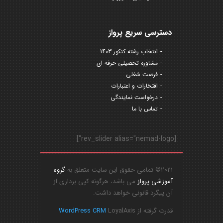
دسترسی سریع پرواز
انتخاب رشته کنکور 1403
مشاوره تحصیلی حرفه ای
فرصت شغلی
افتخارات و اعتبارات
درخواست نمایندگی
تماس با ما
[rev_slider alias="nemad-logo"]
2021© تمامی حقوق این سایت متعلق به
گروه
آموزشی پرواز
می باشد، هرگونه کپی برداری از
آن پیگرد قانونی خواهد داشت.
قدرت گرفته از
LoyalAxis
WordPress CRM