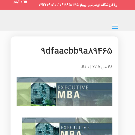
0 آیتم
فروشگاه اینترنتی پرواز 09128501125 / 02122691010
9dfaacbb9a89465
28 می 2015
|
0 نظر