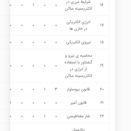
شرايط مرزي در
0
0
1
0
0
16
الكتريسيته ساكن
انرژي الكتريكي
0
0
0
0
0
17
در خازن ها
18
نيروي الكتريكي
0
0
0
0
0
محاسبه ي نيرو و
گشتاور با استفاده
0
0
0
0
0
19
از انرژي در
الكتريسيته ساكن
20
قانون بيوساوار
3
1
0
0
0
21
قانون آمپر
0
0
0
0
1
22
شار مغناطيسي
0
1
0
0
0
پتانسيل