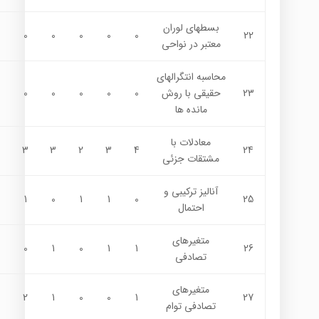
بسطهاي لوران
0
0
0
0
0
22
معتبر در نواحي
محاسبه انتگرالهاي
23
حقيقي با روش
0
0
0
0
0
مانده ها
معادلات با
3
3
2
3
4
24
مشتقات جزئي
آناليز تركيبي و
1
0
1
1
0
25
احتمال
متغيرهاي
0
1
0
1
1
26
تصادفي
متغيرهاي
2
1
0
0
1
27
تصادفي توام