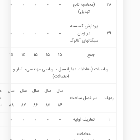
28
(محاسبه تابع
0
0
0
0
0
تبدیل)
پردازش گسسته
29
در زمان
0
0
0
0
0
سیگنالهای آنالوگ
جمع
15
15
15
15
15
ریاضیات (معادلات ديفرانسيل ، رياضي مهندسي، آمار و
احتمالات)
سال
سال
سال
سال
سال
م
ردیف
سر فصل مباحث
84
85
86
87
88
سر
1
تعاریف اولیه
0
0
0
0
0
معادلات