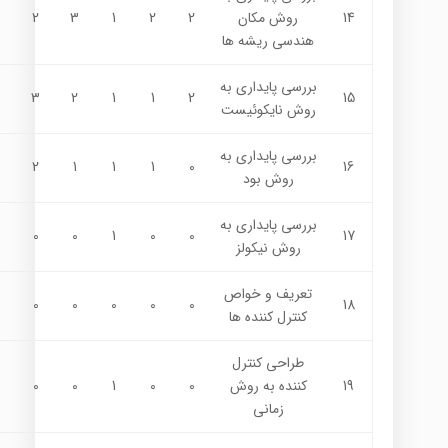
14
روش مكان
2
2
1
3
2
هندسي ريشه ها
بررسي پايداري به
3
2
1
1
2
15
روش نايكوئيست
بررسي پايداري به
2
1
1
1
0
16
روش بود
بررسي پايداري به
0
0
1
0
0
17
روش نيكولز
تعريف و خواص
0
0
0
0
0
18
كنترل كننده ها
طراحي كنترل
19
كننده به روش
0
0
1
0
0
زماني