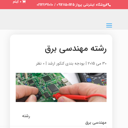
0 آیتم
فروشگاه اینترنتی پرواز 09128501125 / 02122691010
رشته مهندسی برق
30 می 2015
|
بودجه بندی کنکور ارشد
|
0 نظر
رشته
مهندسی برق