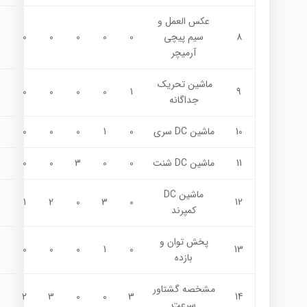
عكس العمل و
8
سيم پيچي
0
0
0
0
0
آرميچر
ماشين تحريک
0
0
0
0
1
9
جداگانه
10
ماشين DC سري
0
1
0
0
0
11
ماشين DC شنت
0
0
3
0
0
ماشين DC
1
2
0
3
0
12
کمپرند
پخش توان و
0
0
0
1
0
13
بازده
مشخصه گشتاور
2
3
0
0
3
14
سرعت