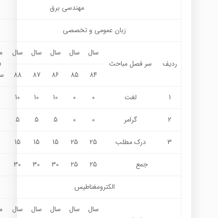
مهندسي برق
زبان عمومی و تخصصی
سال
سال
سال
سال
سال
م
ردیف
سر فصل مباحث
84
85
86
87
88
سر
1
لغت
0
0
10
10
10
2
گرامر
0
0
5
5
5
3
درک مطلب
25
25
15
15
15
جمع
25
25
30
30
30
الكترومغناطيس
سال
سال
سال
سال
سال
م