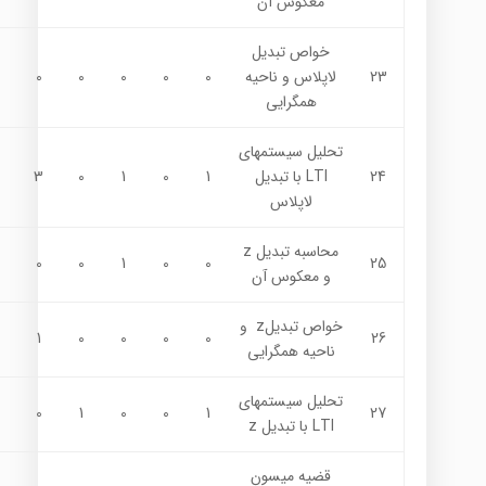
معکوس آن
خواص تبديل
23
لاپلاس و ناحیه
0
0
0
0
0
همگرایی
تحليل سيستمهاي
24
LTI با تبديل
1
0
1
0
3
لاپلاس
محاسبه تبديل z
0
0
1
0
0
25
و معکوس آن
خواص تبديلz و
1
0
0
0
0
26
ناحیه همگرایی
تحليل سيستمهاي
0
1
0
0
1
27
LTI با تبديل z
قضیه میسون