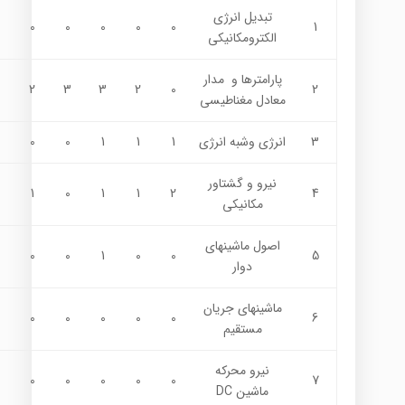
تبديل انرژي
0
0
0
0
0
1
الکترومکانيکي
پارامترها و مدار
2
3
3
2
0
2
معادل مغناطيسي
3
انرژي وشبه انرژي
1
1
1
0
0
نيرو و گشتاور
1
0
1
1
2
4
مکانيکي
اصول ماشينهاي
0
0
1
0
0
5
دوار
ماشينهاي جريان
0
0
0
0
0
6
مستقيم
نيرو محركه
0
0
0
0
0
7
ماشين DC