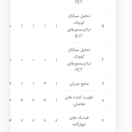
FET
تحليل سيگنال
كوچك
0
1
1
1
1
5
ترانزيستورهاي
BJT
تحليل سيگنال
كوچك
0
0
0
0
1
6
ترانزيستورهاي
FET
7
منابع جريان
1
3
1
1
2
تقويت كننده هاي
2
3
2
3
1
8
تفاضلي
فيدبك هاي
3
2
2
2
2
9
چهارگانه