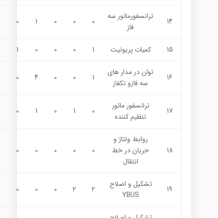
ترانسفورماتور سه
0
1
0
0
0
14
فاز
15
کميات پريونيت
1
0
0
0
1
توان در مدار هاي
0
4
0
0
1
16
سه فازو تكفاز
ترانسفور ماتور
0
1
0
1
0
17
تنظيم کننده
روابط ولتاژ و
18
جريان در خط
0
0
0
0
0
انتقال
تشکيل و اصلاح
0
0
0
2
2
19
YBUS
تشکيل و اصلاح