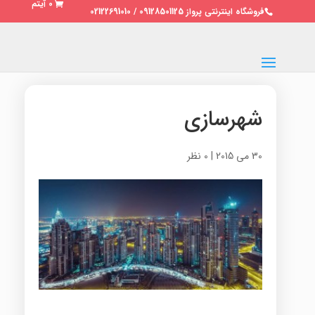
0 آیتم
فروشگاه اینترنتی پرواز 09128501125 / 02122691010
شهرسازی
30 می 2015
|
0 نظر