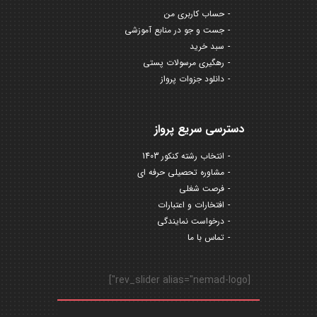
حساب کاربری من
جست و جو در منابع آموزشی
سبد خرید
رهگیری مرسولات پستی
دانلود جزوات پرواز
دسترسی سریع پرواز
انتخاب رشته کنکور 1403
مشاوره تحصیلی حرفه ای
فرصت شغلی
افتخارات و اعتبارات
درخواست نمایندگی
تماس با ما
[rev_slider alias="nemad-logo"]