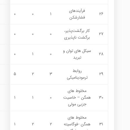
فرآيندهاي
0
0
1
26
فشارشكن
كار برگشت‌پذير،
0
0
0
27
برگشت ناپذيري
سيكل هاي توان و
0
1
0
28
تبريد
روابط
5
2
3
29
ترموديناميكي
مخلوط هاي
30
همگن – خاصيت
0
1
1
جزيي مولي
مخلوط هاي
31
همگن -فوگاسيته
2
2
1