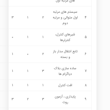
هاي مرتبه اول
سيستم هاي مرتبه
4
اول متوالي و مرتبه
2
1
3
دوم
شيرهاي كنترل،
0
1
1
5
كنترلرها
تابع انتقال مدار باز
1
0
2
6
و بسته
ساده سازي بلاك
1
1
3
7
دياگرام ها
8
افت كنترل
1
1
1
پايداري ، آزمون
3
2
3
9
روث