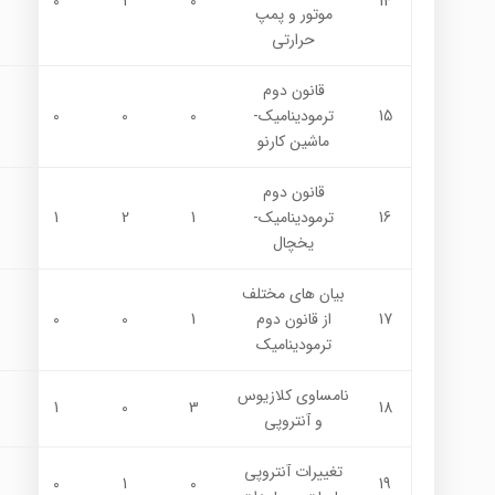
0
1
0
14
موتور و پمپ
حرارتي
قانون دوم
15
ترموديناميك-
0
0
0
ماشين كارنو
قانون دوم
16
ترموديناميك-
1
2
1
يخچال
بيان هاي مختلف
17
از قانون دوم
1
0
0
ترموديناميك
نامساوي كلازيوس
1
0
3
18
و آنتروپي
تغييرات آنتروپي
0
1
0
19