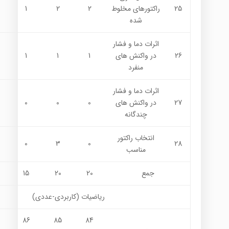
25
راكتورهاي مخلوط
2
2
1
شده
اثرات دما و فشار
26
در واكنش هاي
1
1
1
منفرد
اثرات دما و فشار
27
در واكنش هاي
0
0
0
چندگانه
انتخاب راكتور
0
3
0
28
مناسب
جمع
20
20
15
رياضيات (كاربردي-عددي)
86
85
84