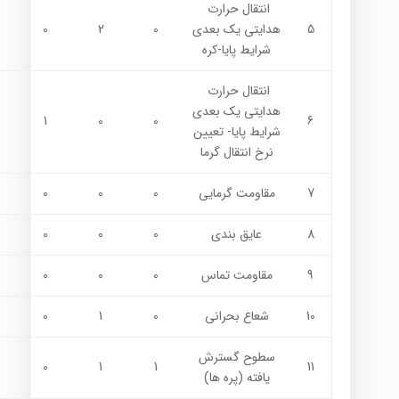
انتقال حرارت
5
هدايتي يك بعدي
0
2
0
شرايط پايا-كره
انتقال حرارت
هدايتي يك بعدي
1
0
0
6
شرايط پايا- تعيين
نرخ انتقال گرما
7
مقاومت گرمايي
0
0
0
8
عايق بندي
0
0
0
9
مقاومت تماس
0
0
0
10
شعاع بحراني
0
1
0
سطوح گسترش
0
1
1
11
يافته (پره ها)