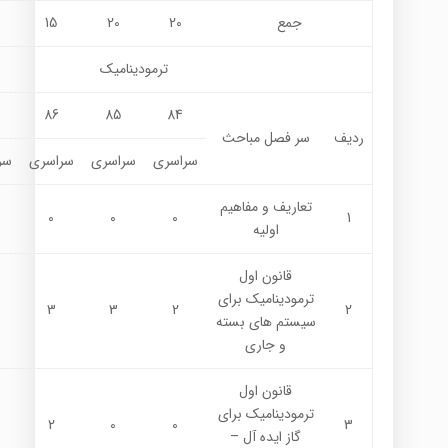
جمع
20
20
15
ترموديناميك
86
85
84
ردیف
سر فصل مباحث
سراسری
سراسری
سراسری
سر
تعاريف و مفاهيم
0
0
0
1
اوليه
قانون اول
ترموديناميك براي
3
3
2
2
سيستم هاي بسته
و جاري
قانون اول
ترموديناميك براي
2
0
0
3
گاز ايده آل –