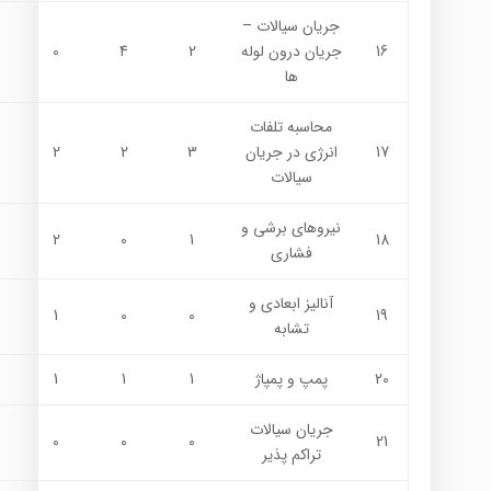
جريان سيالات –
16
جريان درون لوله
2
4
0
ها
محاسبه تلفات
17
انرژي در جريان
3
2
2
سيالات
نيروهاي برشي و
2
0
1
18
فشاري
آناليز ابعادي و
1
0
0
19
تشابه
20
پمپ و پمپاژ
1
1
1
جريان سيالات
0
0
0
21
تراكم پذير