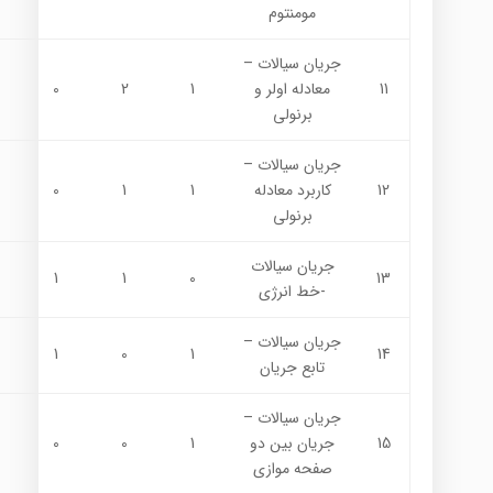
مومنتوم
جريان سيالات –
11
معادله اولر و
1
2
0
برنولي
جريان سيالات –
12
كاربرد معادله
1
1
0
برنولي
جريان سيالات
1
1
0
13
-خط انرژي
جريان سيالات –
1
0
1
14
تابع جريان
جريان سيالات –
15
جريان بين دو
1
0
0
صفحه موازي