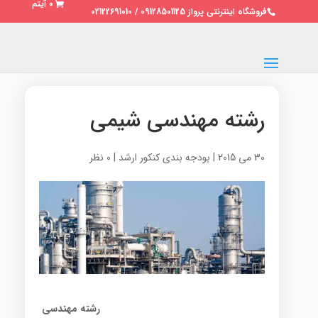
0 آیتم
فروشگاه اینترنتی پرواز 09128501125 / 02122691010
رشته مهندسی شیمی
30 می 2015
|
بودجه بندی کنکور ارشد
|
0 نظر
رشته مهندسی