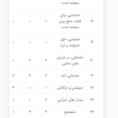
صفحه تخت
جابجايي براي
18
فلزات مايع روي
1
0
0
صفحه تخت
جابجايي حول
0
0
0
19
استوانه و كره
جابجايي در جريان
0
2
2
20
هاي داخلي
21
جابجايي آزاد
2
3
2
22
جوشش و چگالش
1
0
3
23
مبدل هاي حرارتي
2
1
1
24
تشعشع
4
3
1