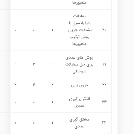
متغييرها
معادلات
ديفرانسيل با
20
مشتقات جزيي-
1
0
0
روش تركيب
متغييرها
روش هاي عددي
21
براي حل معادلات
2
2
2
غيرخطي
22
درون يابي
2
2
2
انتگرال گيري
0
0
1
23
عددي
مشتق گيري
0
0
1
24
عددي