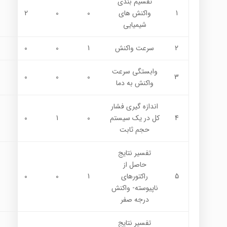
تقسيم بندي
1
واكنش هاي
0
0
2
شيميايي
2
سرعت واكنش
1
0
0
وابستگي سرعت
0
0
0
3
واكنش به دما
اندازه گيري فشار
4
كل در يك سيستم
0
1
0
حجم ثابت
تفسير نتايج
حاصل از
5
راكتورهاي
1
0
0
ناپيوسته- واكنش
درجه صفر
تفسير نتايج