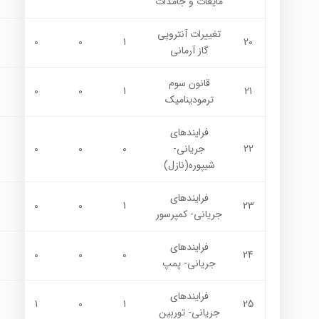
مايعات و جامدات
تغييرات آنتروپي
0
0
1
20
گاز آرماني
قانون سوم
0
0
1
21
ترموديناميك
فرايندهاي
22
جرياني-
0
0
0
شيپوره(نازل)
فرايندهاي
0
0
1
23
جرياني- كمپرسور
فرايندهاي
0
0
0
24
جرياني- پمپ
فرايندهاي
1
0
1
25
جرياني- توربين