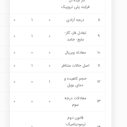
گاز ايده آل –
فرايند پلي تروپيك
8
درجه آزادي
0
1
0
تعادل فاز، گاز-
0
1
0
9
مايع- جامد
10
معادله ويريال
0
0
0
11
اصل حالات متناظر
0
1
0
حجم كاهيده و
0
0
1
12
دماي بويل
معادلات درجه
0
0
0
13
سوم
قانون دوم
ترموديناميك-