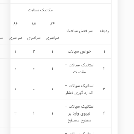
مکانيک سيالات
86
85
84
ردیف
سر فصل مباحث
سراسری
سراسری
سراسری
سر
1
خواص سيالات
1
2
1
استاتيك سيالات –
0
0
1
2
مقدمات
استاتيك سيالات –
1
0
1
3
اندازه گيري فشار
استاتيك سيالات –
4
نيروي وارد بر
1
1
2
سطوح مسطح