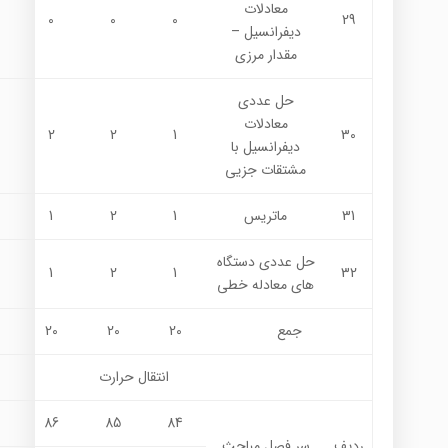
معادلات
0
0
0
29
ديفرانسيل –
مقدار مرزي
حل عددي
معادلات
2
2
1
30
ديفرانسيل با
مشتقات جزيي
31
ماتريس
1
2
1
حل عددي دستگاه
1
2
1
32
هاي معادله خطي
جمع
20
20
20
انتقال حرارت
86
85
84
ردیف
سر فصل مباحث