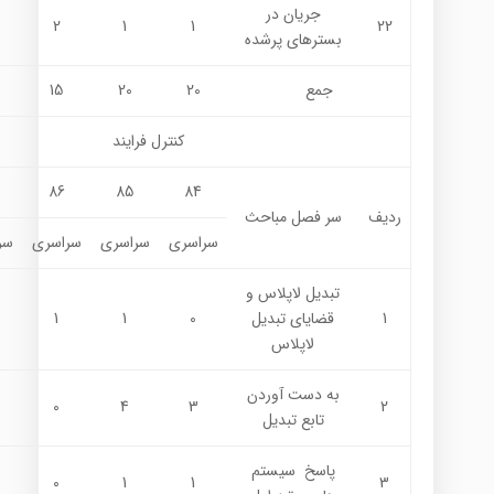
جريان در
2
1
1
22
بسترهاي پرشده
جمع
20
20
15
كنترل فرايند
86
85
84
ردیف
سر فصل مباحث
سراسری
سراسری
سراسری
سر
تبديل لاپلاس و
1
قضاياي تبديل
0
1
1
لاپلاس
به دست آوردن
0
4
3
2
تابع تبديل
پاسخ سيستم
0
1
1
3