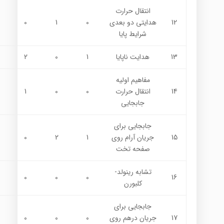
انتقال حرارت
12
هدايتي دو بعدي
0
1
0
شرايط پايا
13
هدايت ناپايا
1
0
2
مفاهيم اوليه
14
انتقال حرارت
0
0
1
جابجايي
جابجايي براي
15
جريان آرام روي
1
2
0
صفحه تخت
تشابه رينولد-
0
0
0
16
كلبورن
جابجايي براي
17
جريان درهم روي
0
0
0