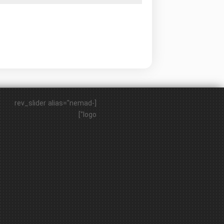
[rev_slider alias="nemad-
logo"]