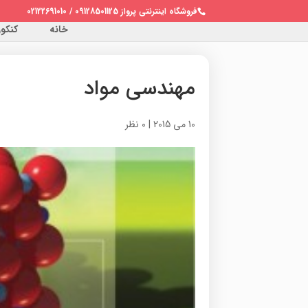
فروشگاه اینترنتی پرواز 09128501125 / 02122691010
خانه
کنکور 
مهندسی مواد
10 می 2015
|
0 نظر