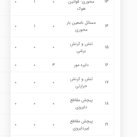
13
محوري- قوانين
0
1
0
هوك
مسائل نامعین بار
0
1
0
14
محوری
تنش و کرنش
0
0
0
15
برشی
16
دایره مور
3
0
0
تنش و كرنش
0
0
0
17
حرارتي
پيچش مقاطع
0
0
0
18
دايروي
پيچش مقاطع
0
0
0
19
غيردايروي