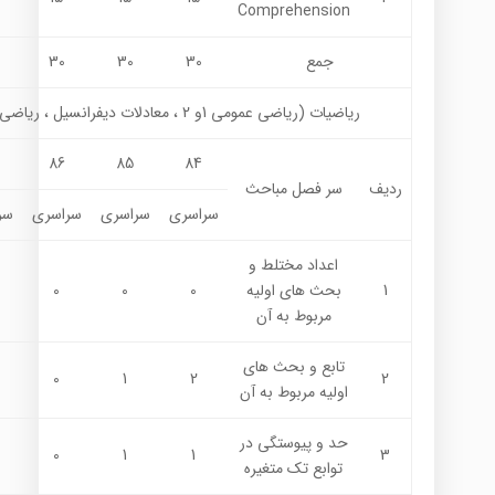
Comprehension
جمع
30
30
30
ریاضیات (رياضي عمومي 1و 2 ، معادلات دیفرانسیل ، رياضي مهندسي)
86
85
84
ردیف
سر فصل مباحث
سراسری
سراسری
سراسری
سر
اعداد مختلط و
1
بحث هاي اوليه
0
0
0
مربوط به آن
تابع و بحث هاي
0
1
2
2
اوليه مربوط به آن
حد و پيوستگي در
0
1
1
3
توابع تك متغيره