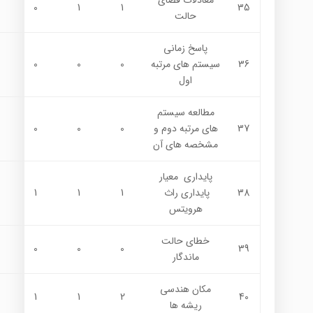
0
1
1
35
حالت
پاسخ زماني
36
سيستم هاي مرتبه
0
0
0
اول
مطالعه سيستم
37
هاي مرتبه دوم و
0
0
0
مشخصه هاي آن
پايداري معيار
38
پايداري راث
1
1
1
هرويتس
خطاي حالت
0
0
0
39
ماندگار
مكان هندسي
1
1
2
40
ريشه ها