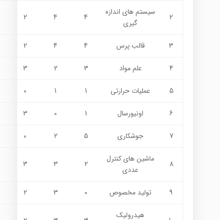
سيستم هاي اندازه
2
4
4
2
گيري
3
قالب پرس
4
4
2
4
علم مواد
3
2
3
5
عمليات حرارتي
1
1
0
6
اونيورسال
1
0
3
7
جوشكاري
5
2
0
ماشين هاي كنترل
3
3
2
8
عددي
9
توليد مخصوص
0
3
2
هيدروليك