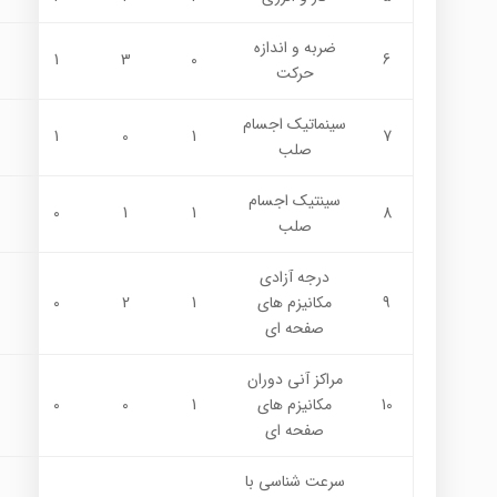
ضربه و اندازه
1
3
0
6
حركت
سينماتيك اجسام
1
0
1
7
صلب
سينتيك اجسام
0
1
1
8
صلب
درجه آزادي
9
مكانيزم هاي
1
2
0
صفحه اي
مراكز آني دوران
10
مكانيزم هاي
1
0
0
صفحه اي
سرعت شناسي با