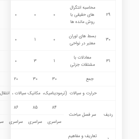
محاسبه انتگرال
29
هاي حقيقي با
0
0
0
روش مانده ها
بسط هاي لوران
0
1
0
30
معتبر در نواحي
معادلات با
0
3
1
31
مشتقات جزئی
جمع
30
30
20
حرارت و سیالات (ترموديناميك، مکانيک سيالات ، انتقال
86
85
84
ردیف
سر فصل مباحث
سراسری
سراسری
سراسری
سر
تعاريف و مفاهيم