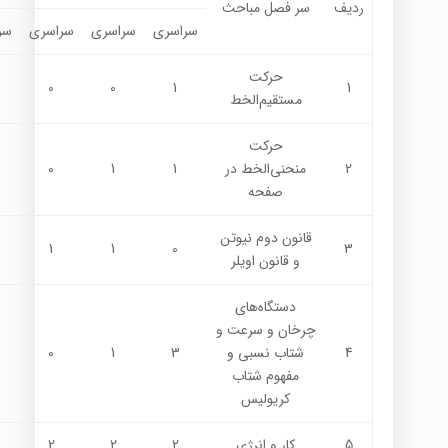
ردیف
سر فصل مباحث
سراسری
سراسری
سراسری
سر
حركت
0
0
1
1
مستقيم‌الخط
حركت
2
منحني‌الخط در
1
1
0
صفحه
قانون دوم نيوتن
1
1
0
3
و قانون اويلر
دستگاه‌هاي
چرخان و سرعت و
4
شتاب نسبي و
3
1
0
مفهوم شتاب
كريوليس
5
كار و انرژي
2
2
2