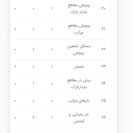
پيچش مقاطع
0
0
1
20
جدار نازك
پیچش مقاطع
1
0
0
21
مرکب
مسائل نامعین
0
1
0
22
پیچش
23
خمش
1
0
1
برش در مقاطع
0
1
0
24
جدارنازك
25
بارهاي مركب
0
0
0
بار بحرانی و
0
2
1
26
کمانش