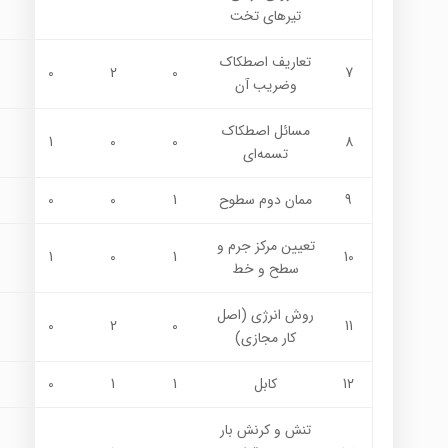
تیرهای تخت
تعاريف اصطكاك
0
2
0
7
وضريب آن
مسائل اصطكاك
1
0
0
8
تسمه‌اي
9
ممان دوم سطوح
1
0
0
تعيين مركز جرم و
1
0
1
10
سطح و خط
روش انرژی (اصل
0
2
0
11
كار مجازي)
12
كابل
1
1
0
تنش و کرنش بار