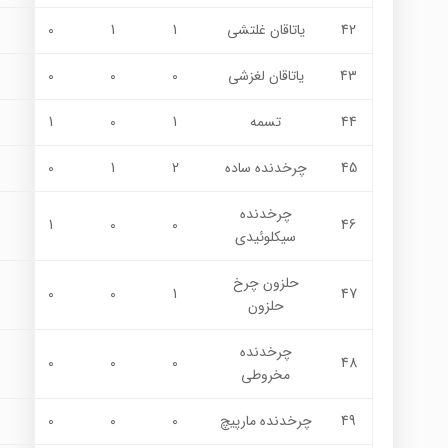
42
ياتاقان غلتشي
1
1
0
43
ياتاقان لغزشي
0
0
0
44
تسمه
1
0
1
45
چرخدنده ساده
2
1
0
چرخدنده
1
0
0
46
سيكلوئيدي
حلزون چرخ
0
0
1
47
حلزون
چرخدنده
0
0
0
48
مخروطي
49
چرخدنده مارپيچ
0
0
0