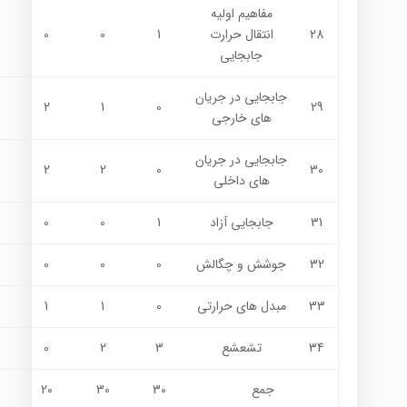
مفاهيم اوليه
28
انتقال حرارت
1
0
0
جابجايي
جابجايي در جريان
2
1
0
29
هاي خارجي
جابجايي در جريان
2
2
0
30
هاي داخلي
31
جابجايي آزاد
1
0
0
32
جوشش و چگالش
0
0
0
33
مبدل هاي حرارتي
0
1
1
34
تشعشع
3
2
0
جمع
30
30
20