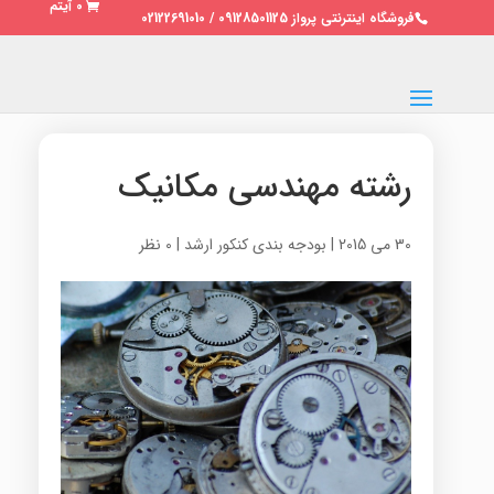
0 آیتم
فروشگاه اینترنتی پرواز 09128501125 / 02122691010
رشته مهندسی مکانیک
30 می 2015
|
بودجه بندی کنکور ارشد
|
0 نظر