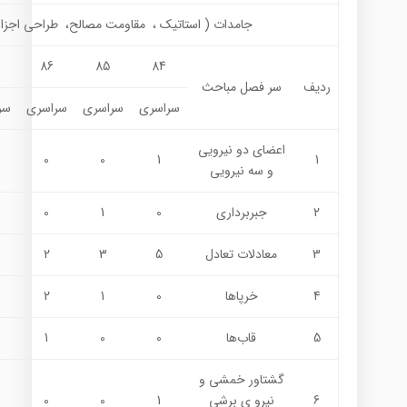
جامدات ( استاتيك ، مقاومت مصالح، طراحی اجزا 
86
85
84
ردیف
سر فصل مباحث
سراسری
سراسری
سراسری
سر
اعضاي دو نيرويي
0
0
1
1
و سه نيرويي
2
جبربرداري
0
1
0
3
معادلات تعادل
5
3
2
4
خرپا‌ها
0
1
2
5
قاب‌ها
0
0
1
گشتاور خمشي و
6
نیرو ی برشي
1
0
0