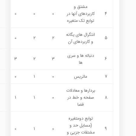
مشتق و
4
كاربردهاي آنها در
0
0
0
توابع تك متغيره
انتگرال هاي يگانه
0
2
2
5
و كاربردهاي آن
دنباله ها و سري
3
2
3
6
ها
7
ماتريس
0
1
0
بردارها و معادلات
8
صفحه و خط در
0
1
1
فضا
توابع دومتغيره
(مسايل حد و
0
1
0
9
مشتقات جزيي و