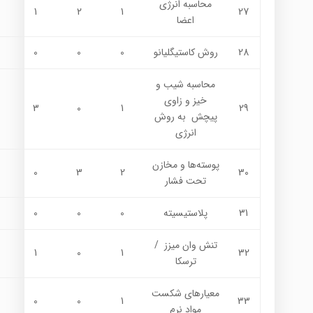
محاسبه انرژي
1
2
1
27
اعضا
28
روش كاستيگليانو
0
0
0
محاسبه شیب و
خيز و زاوي
3
0
1
29
پيچش به روش
انرژی
پوسته‌ها و مخازن
0
3
2
30
تحت فشار
31
پلاستيسيته
0
0
0
تنش وان ميزز /
1
0
1
32
ترسکا
معيارهاي شكست
0
0
1
33
مواد نرم