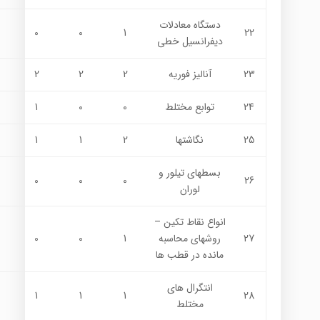
دستگاه معادلات
0
0
1
22
ديفرانسيل خطي
23
آناليز فوریه
2
2
2
24
توابع مختلط
0
0
1
25
نگاشتها
2
1
1
بسطهاي تیلور و
0
0
0
26
لوران
انواع نقاط تكين –
27
روشهاي محاسبه
1
0
0
مانده در قطب ها
انتگرال هاي
1
1
1
28
مختلط