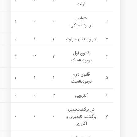
0
0
0
1
اوليه
خواص
1
0
0
2
ترموديناميكي
3
كار و انتقال حرارت
2
1
0
قانون اول
4
3
2
4
ترموديناميك
قانون دوم
0
1
1
5
ترموديناميك
6
آنتروپي
3
0
0
كار برگشت‌پذير،
7
برگشت ناپذيري و
0
0
0
اگزرژي