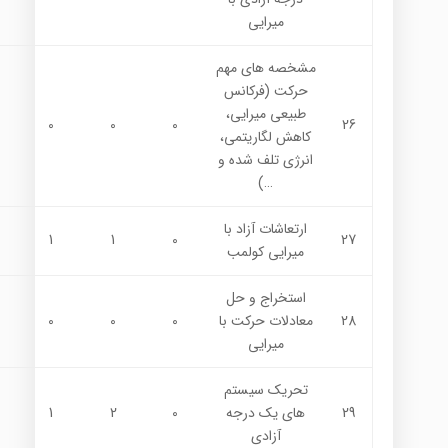
ميرايي
مشخصه هاي مهم
حركت (فركانس
طبيعي ميرايي،
0
0
0
26
كاهش لگاريتمي،
انرژي تلف شده و
…)
ارتعاشات آزاد با
1
1
0
27
ميرايي کولمب
استخراج و حل
28
معادلات حركت با
0
0
0
ميرايي
تحريك سيستم
29
هاي يك درجه
0
2
1
آزادي