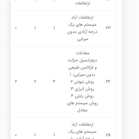
ارتعاشات
ارتعاشات آزاد
سيستم هاي يك
0
1
1
23
درجه آزادي بدون
ميرايي
معادلات
ديفرانسيل حركت
و فركانس طبيعي
بدون ميرايي: ١
24
روش نيوتن ٢
4
2
2
روش انرژي ٣
روش رايلي ٤
روش سيستم هاي
معادل
ارتعاشات آزاد
سيستم هاي يك
0
1
1
25
درجه آزادي با