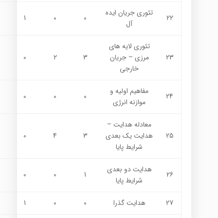
تئوري جريان ايده
1
0
0
22
آل
تئوري لايه هاي
23
مرزي – جريان
3
2
0
خارجي
مفاهيم اوليه و
0
0
0
24
موازنه انرژي
معادله هدايت –
25
هدايت يك بعدي
3
4
0
شرايط پايا
هدايت دو بعدي
0
0
1
26
شرايط پايا
27
هدايت گذرا
0
0
1