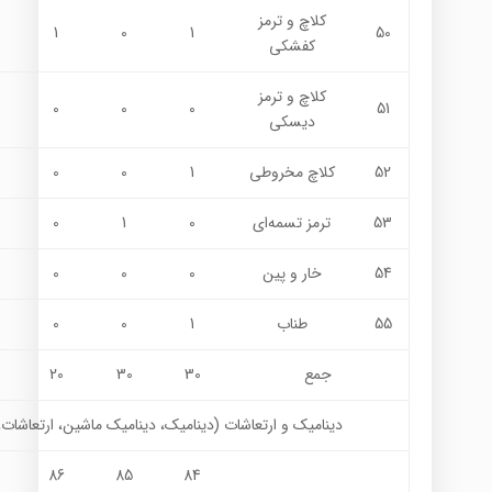
كلاچ و ترمز
1
0
1
50
کفشکی
كلاچ و ترمز
0
0
0
51
ديسكي
52
كلاچ مخروطي
1
0
0
53
ترمز تسمه‌اي
0
1
0
54
خار و پين
0
0
0
55
طناب
1
0
0
جمع
30
30
20
ديناميك و ارتعاشات (ديناميك، ديناميك ماشين، ارتعاشات،
86
85
84