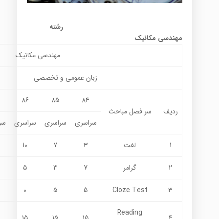
رشته
مهندسی مکانیک
مهندسی مکانیک
زبان عمومي و تخصصي
86
85
84
ردیف
سر فصل مباحث
سراسری
سراسری
سراسری
سر
1
لغت
3
7
10
2
گرامر
7
3
5
0
5
5
Cloze Test
3
Reading
15
15
15
4