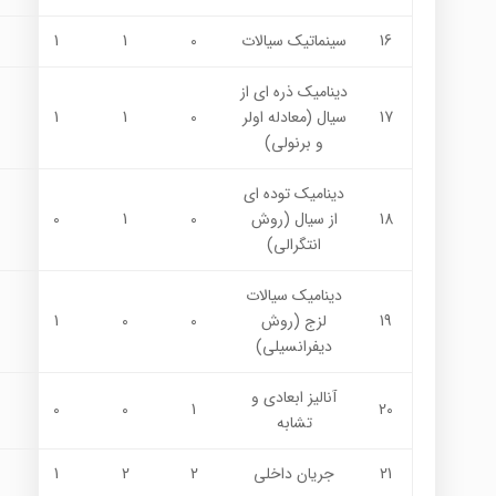
16
سينماتيك سيالات
0
1
1
ديناميك ذره اي از
17
سيال (معادله اولر
0
1
1
و برنولي)
ديناميك توده اي
18
از سيال (روش
0
1
0
انتگرالي)
ديناميك سيالات
19
لزج (روش
0
0
1
ديفرانسيلي)
آناليز ابعادي و
0
0
1
20
تشابه
21
جريان داخلي
2
2
1