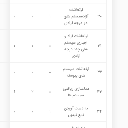
ارتعاشات
30
آزادسيستم هاي
1
0
0
دو درجه آزادي
ارتعاشات آزاد و
اجباري سيستم
0
0
0
31
هاي چند درجه
آزادي
ارتعاشات سيستم
0
0
0
32
هاي پيوسته
مدلسازي رياضي
1
2
0
33
سيستم ها
به دست آوردن
0
0
1
34
تابع تبديل
معادلات فضاي