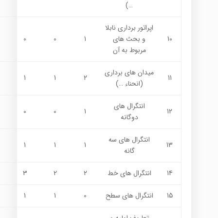
…)
اپراتور برداري نابلا
10
و بحث هاي
1
0
0
مربوط به آن
ميدان هاي برداري
1
1
2
11
(انحناء …)
انتگرال هاي
0
0
1
12
دوگانه
انتگرال هاي سه
1
1
1
13
گانه
14
انتگرال هاي خط
2
2
3
15
انتگرال هاي سطح
0
1
1
تعاريف اوليه و