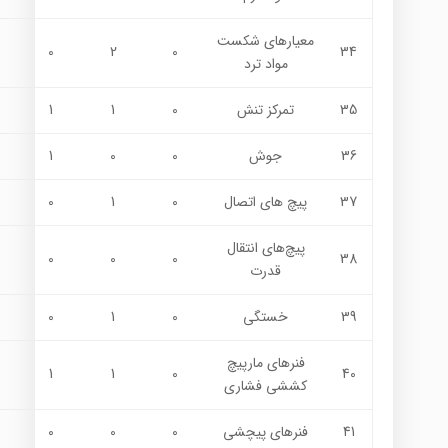
معيارهاي شكست
0
2
0
34
مواد ترد
35
تمرکز تنش
0
1
1
36
جوش‌
0
0
1
37
پيچ های اتصال
0
1
0
پيچ‌هاي انتقال
0
0
0
38
قدرت
39
خستگي
0
1
0
فنرهاي مارپیچ
1
1
0
40
كششي فشاري
41
فنرهاي پيچشي
0
0
0