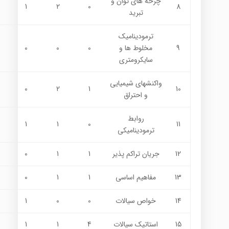
چرخه هاي توان و
1
2
0
8
تبريد
ترموديناميك
9
مخلوط ها و
0
0
0
سايكرومتري
واكنشهاي شيميايي
0
2
1
10
و احتراق
روابط
1
1
0
11
ترموديناميكي
12
جريان تراكم پذير
1
1
0
13
مفاهيم اساسي
1
1
0
14
خواص سيالات
0
0
1
15
استاتيك سيالات
4
1
1