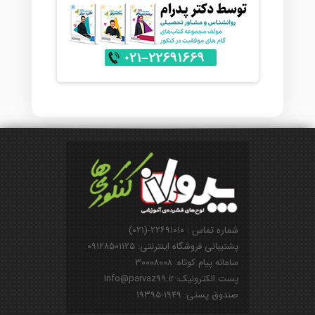
شماره تماس : ۲۲۶۹۱۰۱۰-(۰۲۱)
پشتیبانی فروشگاه اینترنتی: ۰۹۱۲۸۵۰۱۱۲۵
سامانه پیام کوتاه: ۳۰۰۰۸۰۰۸
پست الکترونیک: info@parvaz99.ir
صندوق پستی: ۱۹۴۹-۱۹۳۹۵