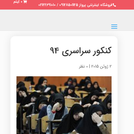
0 آیتم
فروشگاه اینترنتی پرواز 09128501125 / 02122691010
کنکور سراسری 94
2 ژوئن 2015
|
0 نظر