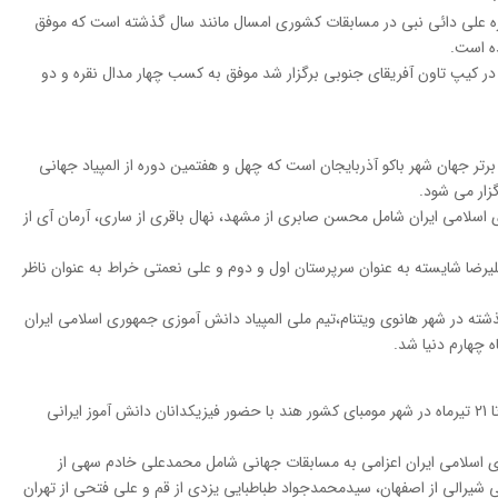
ره علی دائی نبی در مسابقات کشوری امسال مانند سال گذشته است که موفق
ده است.
در کیپ تاون آفریقای جنوبی برگزار شد موفق به کسب چهار مدال نقره و دو
رتر جهان شهر باکو آذربایجان است که چهل و هفتمین دوره از المپیاد جهانی
اسلامی ایران شامل محسن صابری از مشهد، نهال باقری از ساری، آرمان آی از
علیرضا شایسته به عنوان سرپرستان اول و دوم و علی نعمتی خراط به عنوان ناظر
ته در شهر هانوی ویتنام،تیم ملی المپیاد دانش آموزی جمهوری اسلامی ایران
 چهارم دنیا شد.
چهل و ششمین المپیاد جهانی فیزیک در روزهای 14 تا 21 تیرماه در شهر مومبای کشور هند با حضور فیزیکدانان دانش آموز ایرانی
 اسلامی ایران اعزامی به مسابقات جهانی شامل محمدعلی خادم سهی از
 شیرالی از اصفهان، سیدمحمدجواد طباطبایی یزدی از قم و علی فتحی از تهران