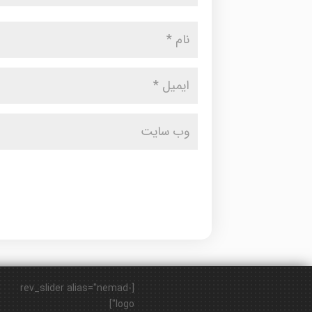
[rev_slider alias="nemad-
logo"]