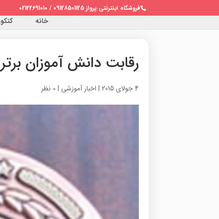
فروشگاه اینترنتی پرواز 09128501125 / 02122691010
خانه
کنکور 
رقابت دانش آموزان برتر ایران در 6 ا
4 جولای 2015
|
اخبار آموزشی
|
0 نظر