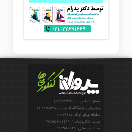
شماره تماس : ۲۲۶۹۱۰۱۰-(۰۲۱)
پشتیبانی فروشگاه اینترنتی: ۰۹۱۲۸۵۰۱۱۲۵
سامانه پیام کوتاه: ۳۰۰۰۸۰۰۸
پست الکترونیک: info@parvaz99.ir
صندوق پستی: ۱۹۴۹-۱۹۳۹۵