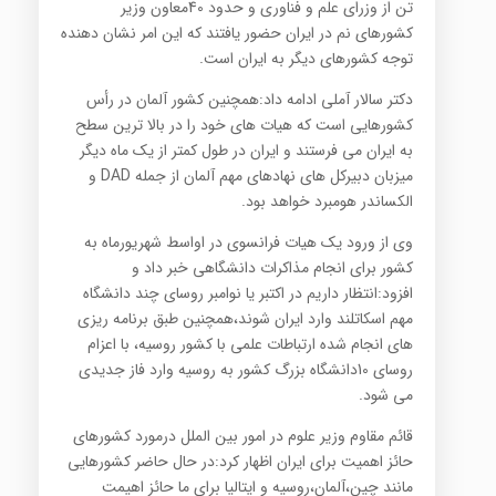
تن از وزرای علم و فناوری و حدود 40معاون وزیر
کشورهای نم در ایران حضور یافتند که این امر نشان دهنده
توجه کشورهای دیگر به ایران است.
دکتر سالار آملی ادامه داد:همچنین کشور آلمان در رأس
کشورهایی است که هیات های خود را در بالا ترین سطح
به ایران می فرستند و ایران در طول کمتر از یک ماه دیگر
میزبان دبیرکل های نهادهای مهم آلمان از جمله DAD و
الکساندر هومبرد خواهد بود.
وی از ورود یک هیات فرانسوی در اواسط شهریورماه به
کشور برای انجام مذاکرات دانشگاهی خبر داد و
افزود:انتظار داریم در اکتبر یا نوامبر روسای چند دانشگاه
مهم اسکاتلند وارد ایران شوند،همچنین طبق برنامه ریزی
های انجام شده ارتباطات علمی با کشور روسیه، با اعزام
روسای 10دانشگاه بزرگ کشور به روسیه وارد فاز جدیدی
می شود.
قائم مقاوم وزیر علوم در امور بین الملل درمورد کشورهای
حائز اهمیت برای ایران اظهار کرد:در حال حاضر کشورهایی
مانند چین،آلمان،روسیه و ایتالیا برای ما حائز اهیمت