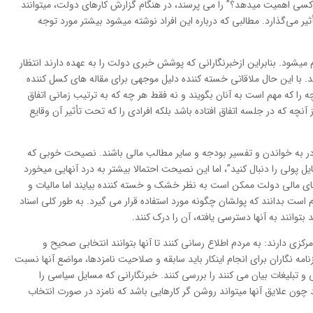
 کسی اهمیت میدهد؟” را می پرسند، در هنگام گزارش کارهای دولت، میتوانند
ثیر می‌گذارد. مطالبی که درباره این افراد نوشته میشود بیشتر مورد توجه
 میشود. بنابراین ازخبرنگارانی که پوشش خبری دولت را به عهده دارند انتظار
. با این حال ملاقاتی خسته کننده دلیل موجهی برای مقاله های کسل کننده
چه را که مهم است به آنان بگویند و نه فقط هر چه که به ترتیب زمانی اتفاق
 آنچه که در جلسه اتفاق افتاده باشد بلکه افرادی را که تحت تأثیر آن وقایع
ادر به خواندن و تفسیر بودجه و سایر مطالب مالی باشند. نصیحت خوبی که
ل پولی را دنبال کنید”، اما این نصیحت احتمالا بیشتر به درد آنهایی میخورد
رهای مالی دولت ممکن است به نظر خشک و خسته کننده بیایند اما مالیات و
م است بدانند که پولشان چگونه مورد استفاده قرار می گیرد. به طور کلی اسناد
وانند به آنها دسترسی یافته، آن را درک کنند.
زی دارند: به مردم اطلاع رسانی کنند تا آنها بتوانند انتخابی صحیح و
زنامه نگاران برای انجام اینکار باید سابقه و صلاحیت نامزدها، مواضع آنها نسبت
تی و تبلیغات بیان می کنند را بررسی کنند. خبرنگارانی که مسایل سیاسی را
چون علایق آنها میتواند روشن گر کارهایی باشد که نامزد در صورت انتخاب