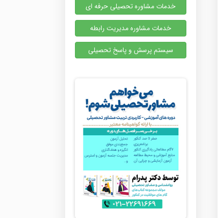
خدمات مشاوره تحصیلی حرفه ای
خدمات مشاوره مدیریت رابطه
سیستم پرسش و پاسخ تحصیلی