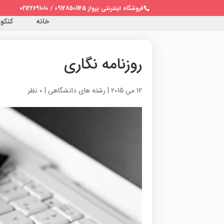
فروشگاه اینترنتی پرواز 09128501125 / 02122691010
خانه
کنکور 
روزنامه نگاری
12 می 2015
|
رشته های دانشگاهی
|
0 نظر