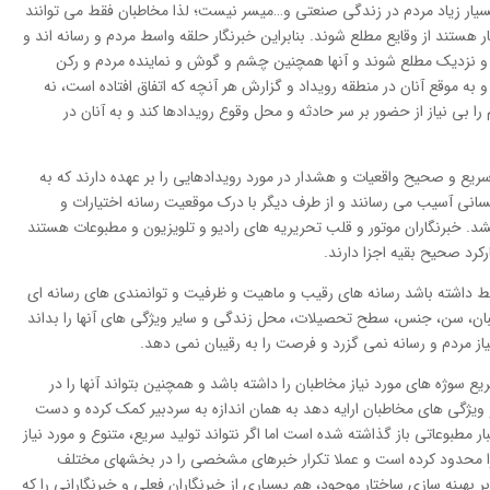
یار زیاد مردم در زندگی صنعتی و…میسر نیست؛ لذا مخاطبان فقط می توانند
 هستند از وقایع مطلع شوند. بنابراین خبرنگار حلقه واسط مردم و رسانه اند و
ور و نزدیک مطلع شوند و آنها همچنین چشم و گوش و نماینده مردم و رکن
ه موقع آنان در منطقه رویداد و گزارش هر آنچه که اتفاق افتاده است، نه
ا بی نیاز از حضور بر سر حادثه و محل وقوع رویدادها کند و به آنان در
ع و صحیح واقعیات و هشدار در مورد رویدادهایی را بر عهده دارند که به
سانی آسیب می رسانند و از طرف دیگر با درک موقعیت رسانه اختیارات و
شد. خبرنگاران موتور و قلب تحریریه های رادیو و تلویزیون و مطبوعات هستند
رد صحیح بقیه اجزا دارند.
تسلط داشته باشد رسانه های رقیب و ماهیت و ظرفیت و توانمندی های رسانه ای
طبان، سن، جنس، سطح تحصیلات، محل زندگی و سایر ویژگی های آنها را بداند
یاز مردم و رسانه نمی گزرد و فرصت را به رقیبان نمی دهد.
ع سوژه های مورد نیاز مخاطبان را داشته باشد و همچنین بتواند آنها را در
ویژگی های مخاطبان ارایه دهد به همان اندازه به سردبیر کمک کرده و دست
ار مطبوعاتی باز گذاشته شده است اما اگر نتواند تولید سریع، متنوع و مورد نیاز
ر را محدود کرده است و عملا تکرار خبرهای مشخصی را در بخشهای مختلف
هینه سازی ساختار موجود، هم بسیاری از خبرنگاران فعلی و خبرنگارانی را که