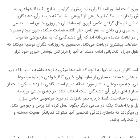
ری است اما روزنامه نگاران باید پیش از گزارش ِ نتایج یک نظرخواهی، به
رش را دارند یا نه؟ “نظر خواهی از گروهی مشابه” که درصد رأی دهندگان،
د؛ این کار مثل گرفتن عکس فوری ازمسابقه ای در روزی خاص است. بعضی
ا به سوی رأی دادن به نفع نامزد جلو افتاده هدایت میکند، چون مردم معمولا
 در ایالات متحده دریافته اند که رأی دهندگانی که به نظرخواهی ها توجه
 اطلاعات بیشتری دریافت می‌کنند. محققین به روزنامه نگاران توصیه میکنند که
مبارزه انتخاباتی ادامه دهند اما آنها را مرکز ثقل پوشش خبری خود قرار
 نگاران باید نه تنها به آنچه که نامزدها میگویند توجه داشته باشند بلکه باید
یزهایی هستند. بسیاری از سازمانهای خبری “نظرخواهی در باره موضوعات
اباتی، چه موضوعاتی بیشتر مورد علاقه عموم است. گاهی نامزدها ممکن است از
ر زیادی برای رأی دهندگان است اجتناب کنند. در چنین حالتی روزنامه
 سیاسی با صلاحیت فقط درباره نظر نامزدها در مورد موضوعی خاص سؤال
بل و یا احتمالا اینکه در مقامی دیگر چگونه عمل کرده اند پرس و جو می کنند.
ی میگردند که داستان زندگی شخصی آنها میتواند نمایانگر اهمیت مسئله و
 انتخابات باشد.