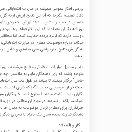
بررسی افکار عمومی همیشه در مبارزات انتخاباتی ضرو
دقت تصمیم بگیرند که آیا این نتایج ارزش ارایه گزا
حامیان هر نامزد را نشان میدهد ارزش محدودی دار
روزنامه نگاران معتقدند که این نظرخواهی ها مردم ر
دوست دارند که ازفرد برنده حمایت کنند. اما محققین
میکنند درباره موضوعات مطرح در مبارزات انتخاباتی،
به گزارش نتایج نظرخواهی های مطمئن و دقیق در طول 
ندهند.
وقتی مسایل مبارزات انتخاباتی مطرح میشوند ، روزنامه
متوجه باشند که رای دهندگان مایل به دانستن چه چ
خاص” برگزار میکنند تا ببینند در طول یک سال انتخ
بحث درباره موضوعی بحث انگیز که دارای اهمیت بسیا
نگاران باید سؤالات مردم را مطرح کنند. خبرنگاران
نمیکنند، بلکه از نامزدها در مورد آن مطلب در دوره ق
خبرنگاران برای مطرح کردن موضوعات به دنبال افراد
نشانگر تفاوت برنده شدن یک نامزد با نامزدی دیگر در
–
کار و اقتصاد
: