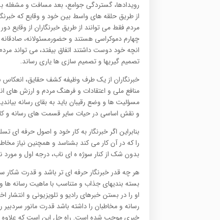
رویدادها، گستردگی جوامع، بعد مسافت و مشغله بس
از طریق حلقه های واسط بین خود و وقایع که خبرنگار
مردم فقط می توانند از طریق خبرنگاران از وقایع د
چهارم دموکراسی هستند و حضورمسئولانه، صادقانه و ب
انچه خود دوست داشتند اتفاق بیفتد، می تواند مردم ر
تصمیم گیریها و تصمیم سازی ها یاری رساند.
خبرنگاران از یک طرف وظیفه کشف حقایق، انعکاس سری
منافع ملی و اعتقادات و فرهنگ مردم و ارزش های ان
مسؤلیت ها و وضع رقیبان باید به بقای رسانه بیاندی
و نقش اساسی در حیات سایر قسمت های رسانه و کارک
بنابراین اگر خبرنگار به کار خود و اصول حرفه ای 
را که در آن کار می کند بشناسد و همچنین نیاز مخا
بدون شک از کنار سوژه ه ای ناب، درجه اول و مورد ن
هر چه قدر خبرنگار حرفه ای تر باشد و قدرت شکار سری
بسته بندیهای جذاب و متناسب با ماهیت رسانه ها و 
او را در بستن خبرهای رادیو و تلویزیونی و انتشار اخب
رسانه و مخاطبان را داشته باشد قدرت مانور سردبی
خبری موجب شده است. راه حل این است که علاوه بر ب