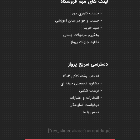
لینک های مهم فروشگاه
حساب کاربری من
جست و جو در منابع آموزشی
سبد خرید
رهگیری مرسولات پستی
دانلود جزوات پرواز
دسترسی سریع پرواز
انتخاب رشته کنکور 1403
مشاوره تحصیلی حرفه ای
فرصت شغلی
افتخارات و اعتبارات
درخواست نمایندگی
تماس با ما
[rev_slider alias="nemad-logo"]