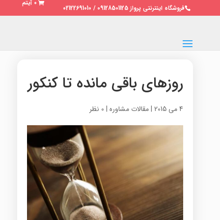
0 آیتم
فروشگاه اینترنتی پرواز 09128501125 / 02122691010
روزهای باقی مانده تا کنکور
4 می 2015
|
مقالات مشاوره
|
0 نظر