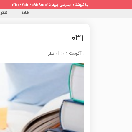
فروشگاه اینترنتی پرواز 09128501125 / 02122691010
خانه
کنکور 
031
1 آگوست 2014
|
0 نظر