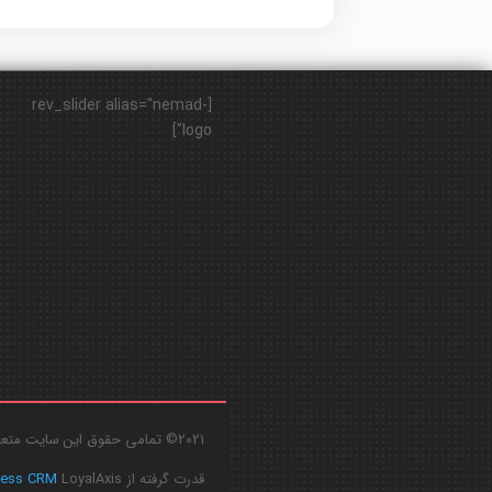
[rev_slider alias="nemad-
logo"]
2021© تمامی حقوق این سایت متعلق به
قدرت گرفته از
LoyalAxis
ress CRM