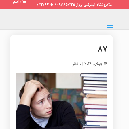
0 آیتم
فروشگاه اینترنتی پرواز 09128501125 / 02122691010
87
14 جولای 2014
|
0 نظر