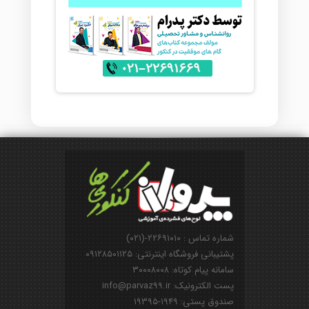
شماره تماس : ۲۲۶۹۱۰۱۰-(۰۲۱)
پشتیبانی فروشگاه اینترنتی: ۰۹۱۲۸۵۰۱۱۲۵
سامانه پیام کوتاه: ۳۰۰۰۸۰۰۸
پست الکترونیک: info@parvaz99.ir
صندوق پستی: ۱۹۴۹-۱۹۳۹۵