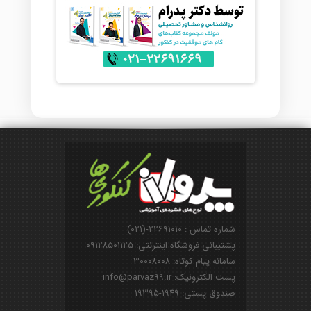
شماره تماس : ۲۲۶۹۱۰۱۰-(۰۲۱)
پشتیبانی فروشگاه اینترنتی: ۰۹۱۲۸۵۰۱۱۲۵
سامانه پیام کوتاه: ۳۰۰۰۸۰۰۸
پست الکترونیک: info@parvaz99.ir
صندوق پستی: ۱۹۴۹-۱۹۳۹۵