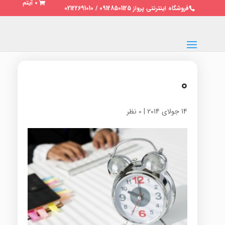
0 آیتم
فروشگاه اینترنتی پرواز 09128501125 / 02122691010
0
14 جولای 2014
|
0 نظر