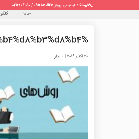
فروشگاه اینترنتی پرواز 09128501125 / 02122691010
خانه
کنکور 
%d8%b4%d8%b3%d8%b3%d8%b4%d8%b3%d8%b4
20 اکتبر 2016
|
0 نظر