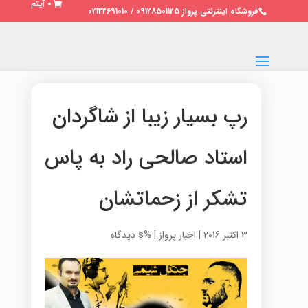
0 آیتم
فروشگاه اینترنتی پرواز 09128501125 / 02122691010
رپ بسیار زیبا از شاگردان
استاد صالحی راد به پاس
تشکر از زحماتشان
3 اکتبر 2016
|
اخبار پرواز
|
%s دیدگاه